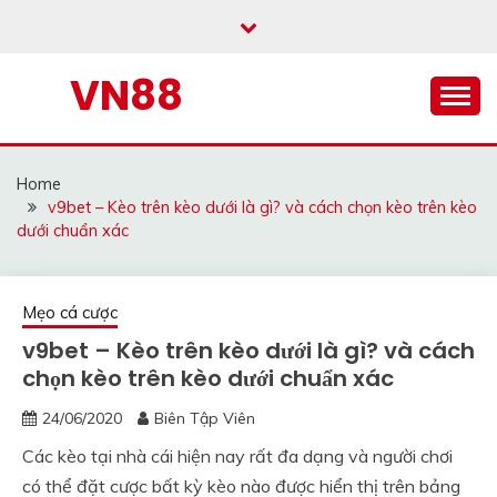
Skip
to
content
VN88
Home
v9bet – Kèo trên kèo dưới là gì? và cách chọn kèo trên kèo
dưới chuẩn xác
Mẹo cá cược
v9bet – Kèo trên kèo dưới là gì? và cách
chọn kèo trên kèo dưới chuẩn xác
24/06/2020
Biên Tập Viên
Các kèo tại nhà cái hiện nay rất đa dạng và người chơi
có thể đặt cược bất kỳ kèo nào được hiển thị trên bảng