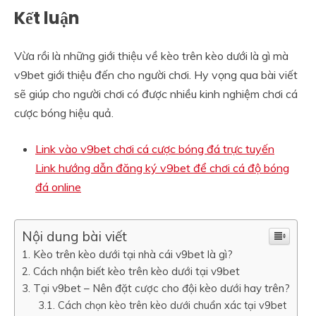
Kết luận
Vừa rồi là những giới thiệu về kèo trên kèo dưới là gì mà
v9bet giới thiệu đến cho người chơi. Hy vọng qua bài viết
sẽ giúp cho người chơi có được nhiều kinh nghiệm chơi cá
cược bóng hiệu quả.
Link vào v9bet chơi cá cược bóng đá trực tuyến
Link hướng dẫn đăng ký v9bet để chơi cá độ bóng
đá online
Nội dung bài viết
Kèo trên kèo dưới tại nhà cái v9bet là gì?
Cách nhận biết kèo trên kèo dưới tại v9bet
Tại v9bet – Nên đặt cược cho đội kèo dưới hay trên?
Cách chọn kèo trên kèo dưới chuẩn xác tại v9bet