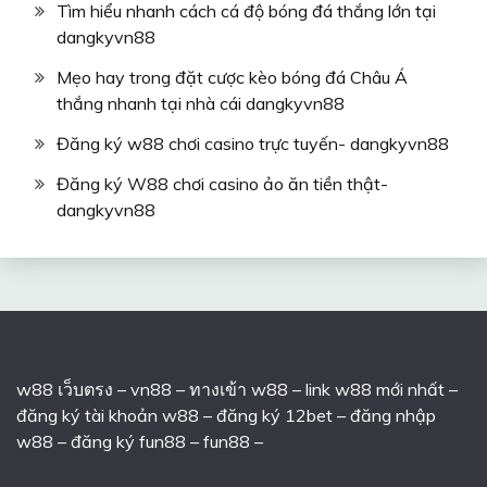
Tìm hiểu nhanh cách cá độ bóng đá thắng lớn tại
dangkyvn88
Mẹo hay trong đặt cược kèo bóng đá Châu Á
thắng nhanh tại nhà cái dangkyvn88
Đăng ký w88 chơi casino trực tuyến- dangkyvn88
Đăng ký W88 chơi casino ảo ăn tiền thật-
dangkyvn88
w88 เว็บตรง
–
vn88
–
ทางเข้า w88
–
link w88 mới nhất
–
đăng ký tài khoản w88
–
đăng ký 12bet
–
đăng nhập
w88
–
đăng ký fun88
–
fun88
–