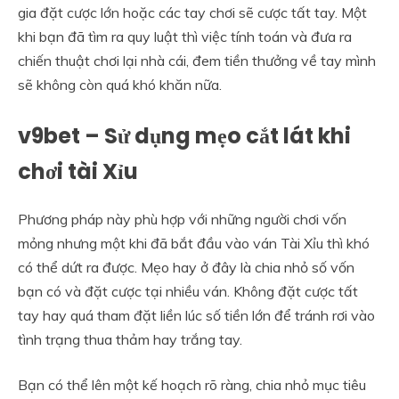
gia đặt cược lớn hoặc các tay chơi sẽ cược tất tay. Một
khi bạn đã tìm ra quy luật thì việc tính toán và đưa ra
chiến thuật chơi lại nhà cái, đem tiền thưởng về tay mình
sẽ không còn quá khó khăn nữa.
v9bet – Sử dụng mẹo cắt lát khi
chơi tài Xỉu
Phương pháp này phù hợp với những người chơi vốn
mỏng nhưng một khi đã bắt đầu vào ván Tài Xỉu thì khó
có thể dứt ra được. Mẹo hay ở đây là chia nhỏ số vốn
bạn có và đặt cược tại nhiều ván. Không đặt cược tất
tay hay quá tham đặt liền lúc số tiền lớn để tránh rơi vào
tình trạng thua thảm hay trắng tay.
Bạn có thể lên một kế hoạch rõ ràng, chia nhỏ mục tiêu