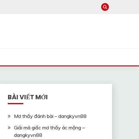
BÀI VIẾT MỚI
Mơ thấy đánh bài – dangkyvn88
Giải mã giấc mơ thấy ác mộng –
dangkyvn88