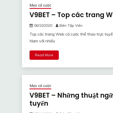
Mẹo cá cược
V9BET – Top các trang W
06/10/2020
Biên Tập Viên
Top các trang Web cá cược thể thao trực tuyến
Nam với nhiều
Read More
Mẹo cá cược
V9BET – Những thuật ngữ
tuyến