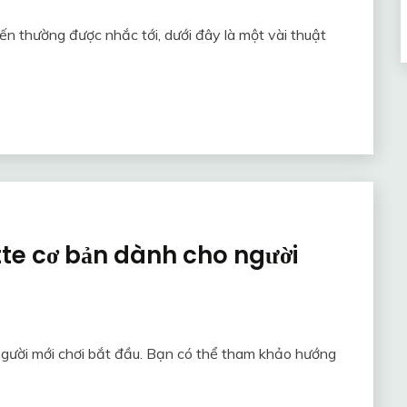
n thường được nhắc tới, dưới đây là một vài thuật
te cơ bản dành cho người
người mới chơi bắt đầu. Bạn có thể tham khảo hướng