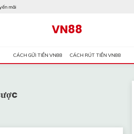
yến mãi
VN88
CÁCH GỬI TIỀN VN88
CÁCH RÚT TIỀN VN88
cược