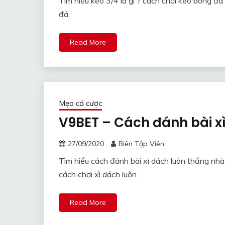
Tìm hiểu kèo 3/4 là gì ? cách chơi kèo bóng đá
đá
Read More
Mẹo cá cược
V9BET – Cách đánh bài xì
27/09/2020
Biên Tập Viên
Tìm hiểu cách đánh bài xì dách luôn thắng nh
cách chơi xì dách luôn
Read More