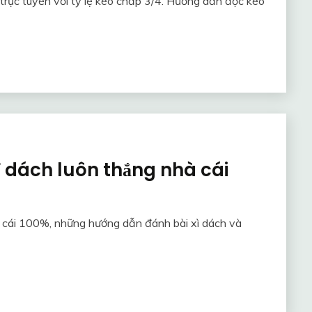
 trực tuyến với tỷ lệ kèo chấp 3/4. Hướng dẫn đọc kèo
 dách luôn thắng nhà cái
à cái 100%, những hướng dẫn đánh bài xì dách và