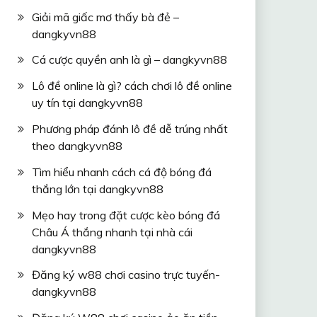
Giải mã giấc mơ thấy bà đẻ –
dangkyvn88
Cá cược quyền anh là gì – dangkyvn88
Lô đề online là gì? cách chơi lô đề online
uy tín tại dangkyvn88
Phương pháp đánh lô đề dễ trúng nhất
theo dangkyvn88
Tìm hiểu nhanh cách cá độ bóng đá
thắng lớn tại dangkyvn88
Mẹo hay trong đặt cược kèo bóng đá
Châu Á thắng nhanh tại nhà cái
dangkyvn88
Đăng ký w88 chơi casino trực tuyến-
dangkyvn88