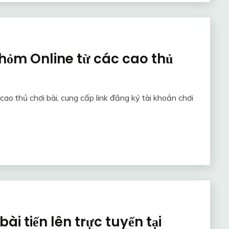
hỏm Online từ các cao thủ
o thủ chơi bài, cung cấp link đăng ký tài khoản chơi
i tiến lên trực tuyến tại