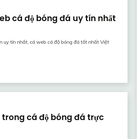
eb cá độ bóng đá uy tín nhất
 uy tín nhất, cá web cá độ bóng đá tốt nhất Việt
 trong cá độ bóng đá trực