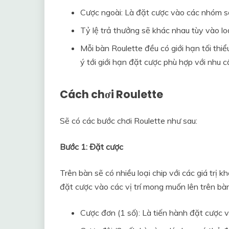
Cược ngoài: Là đặt cược vào các nhóm số
Tỷ lệ trả thưởng sẽ khác nhau tùy vào lo
Mỗi bàn Roulette đều có giới hạn tối thi
ý tới giới hạn đặt cược phù hợp với nhu c
Cách chơi Roulette
Sẽ có các bước chơi Roulette như sau:
Bước 1: Đặt cược
Trên bàn sẽ có nhiều loại chip với các giá trị
đặt cược vào các vị trí mong muốn lên trên bàn
Cược đơn (1 số): Là tiến hành đặt cược v