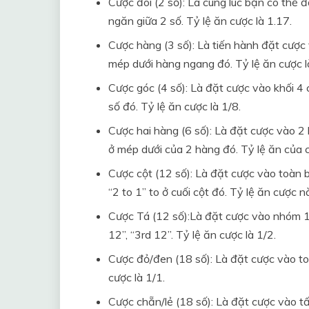
Cược đôi (2 số): Là cùng lúc bạn có thẻ 
ngăn giữa 2 số. Tỷ lệ ăn cược là 1.17.
Cược hàng (3 số): Là tiến hành đặt cược
mép dưới hàng ngang đó. Tỷ lệ ăn cược l
Cược góc (4 số): Là đặt cược vào khối 4
số đó. Tỷ lệ ăn cược là 1/8.
Cược hai hàng (6 số): Là đặt cược vào 2
ở mép dưới của 2 hàng đó. Tỷ lệ ăn của 
Cược cột (12 số): Là đặt cược vào toàn b
“2 to 1” to ở cuối cột đó. Tỷ lệ ăn cược n
Cược Tá (12 số):Là đặt cược vào nhóm 1
12”, “3rd 12”. Tỷ lệ ăn cược là 1/2.
Cược đỏ/đen (18 số): Là đặt cược vào to
cược là 1/1.
Cược chẵn/lẻ (18 số): Là đặt cược vào tấ