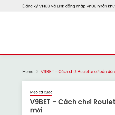
Skip
Đăng ký VN88 và Link đăng nhập Vn88 nhận khu
to
content
Home
V9BET – Cách chơi Roulette cơ bản dàn
Mẹo cá cược
V9BET – Cách chơi Roulet
mới