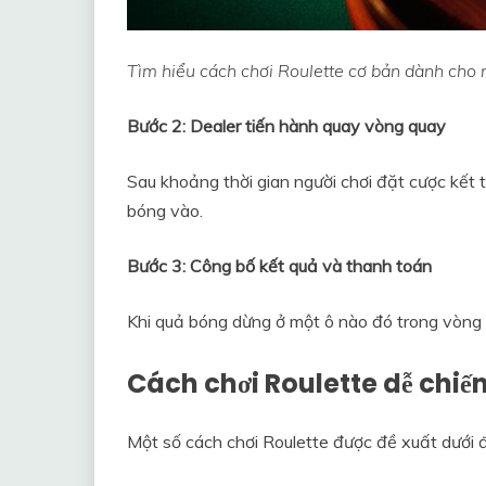
Tìm hiểu cách chơi Roulette cơ bản dành cho 
Bước 2: Dealer tiến hành quay vòng quay
Sau khoảng thời gian người chơi đặt cược kết 
bóng vào.
Bước 3: Công bố kết quả và thanh toán
Khi quả bóng dừng ở một ô nào đó trong vòng q
Cách chơi Roulette dễ chiế
Một số cách chơi Roulette được đề xuất dưới 