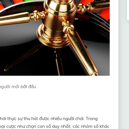
người mới bắt đầu
chơi thực sự thu hút được nhiều người chơi. Trong
oại cược như chọn con số duy nhất, các nhóm số khác