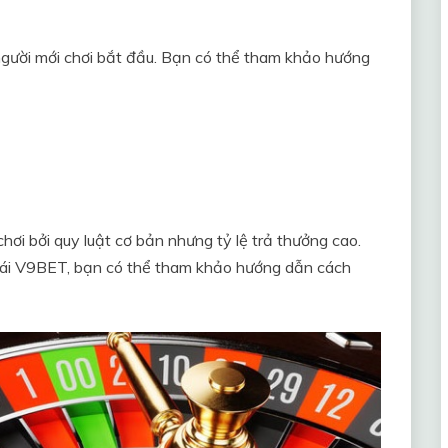
người mới chơi bắt đầu. Bạn có thể tham khảo hướng
 chơi bởi quy luật cơ bản nhưng tỷ lệ trả thưởng cao.
 cái V9BET, bạn có thể tham khảo hướng dẫn cách