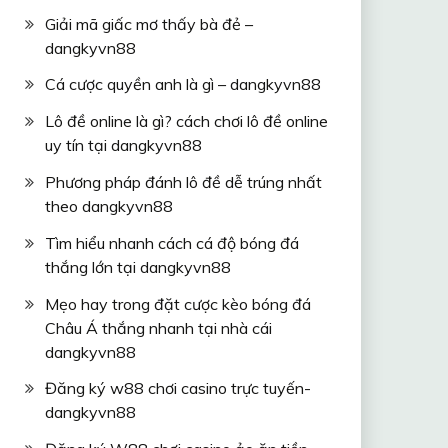
Giải mã giấc mơ thấy bà đẻ –
dangkyvn88
Cá cược quyền anh là gì – dangkyvn88
Lô đề online là gì? cách chơi lô đề online
uy tín tại dangkyvn88
Phương pháp đánh lô đề dễ trúng nhất
theo dangkyvn88
Tìm hiểu nhanh cách cá độ bóng đá
thắng lớn tại dangkyvn88
Mẹo hay trong đặt cược kèo bóng đá
Châu Á thắng nhanh tại nhà cái
dangkyvn88
Đăng ký w88 chơi casino trực tuyến-
dangkyvn88