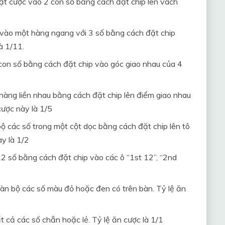
đặt cược vào 2 con số bằng cách đặt chip lên vách
 vào một hàng ngang với 3 số bằng cách đặt chip
à 1/11.
 con số bằng cách đặt chip vào góc giao nhau của 4
 hàng liền nhau bằng cách đặt chip lên điểm giao nhau
cược này là 1/5
ộ các số trong một cột dọc bằng cách đặt chip lên tô
ày là 1/2
2 số bằng cách đặt chip vào các ô “1st 12”, “2nd
àn bộ các số màu đỏ hoặc đen có trên bàn. Tỷ lệ ăn
t cả các số chẵn hoặc lẻ. Tỷ lệ ăn cược là 1/1