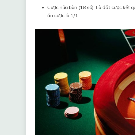
Cược nửa bàn (18 số): Là đặt cược kết q
ăn cược là 1/1