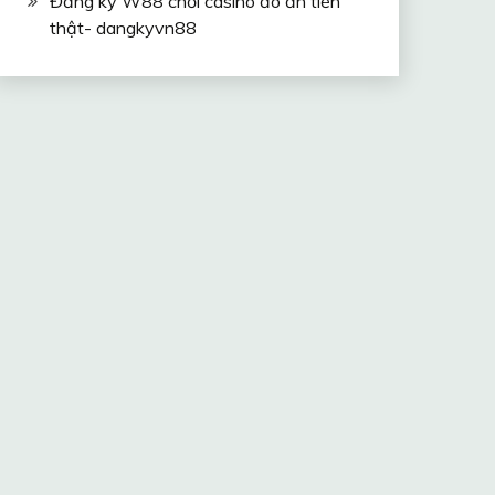
Đăng ký W88 chơi casino ảo ăn tiền
thật- dangkyvn88