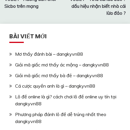
hướng
Sicbo trên mạng
dấu hiệu nhận biết nhà cái
bài
lừa đảo ?
viết
BÀI VIẾT MỚI
Mơ thấy đánh bài – dangkyvn88
Giải mã giấc mơ thấy ác mộng – dangkyvn88
Giải mã giấc mơ thấy bà đẻ – dangkyvn88
Cá cược quyền anh là gì – dangkyvn88
Lô đề online là gì? cách chơi lô đề online uy tín tại
dangkyvn88
Phương pháp đánh lô đề dễ trúng nhất theo
dangkyvn88