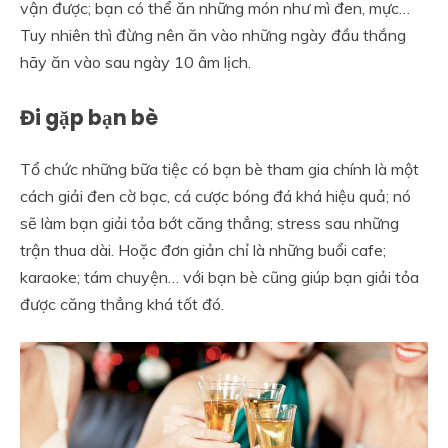
vận được; bạn có thể ăn những món như mì đen, mực…
Tuy nhiên thì đừng nên ăn vào những ngày đầu thắng
hãy ăn vào sau ngày 10 âm lịch.
Đi gặp bạn bè
Tổ chức những bữa tiệc có bạn bè tham gia chính là một
cách giải đen cờ bạc, cá cược bóng đá khá hiệu quả; nó
sẽ làm bạn giải tỏa bớt căng thẳng; stress sau những
trận thua dài. Hoặc đơn giản chỉ là những buổi cafe;
karaoke; tám chuyện… với bạn bè cũng giúp bạn giải tỏa
được căng thẳng khá tốt đó.