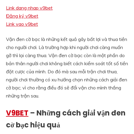
Link dang nhap v9bet
Đăng ký v9bet
Link vao v9bet
Vận đen cờ bạc là những kết quả gây bất lợi và thua tiền
cho người chơi. Là trường hợp khi người chơi càng muốn
gỡ thì lại càng thua. Vận đen cờ bạc còn là một phần do
bản thân người chơi không biết cách kiểm soát tốt số tiền
đặt cược của mình. Do đó mà sau mỗi trận chơi thua,
người chơi thường có xu hướng chọn những cách giải đen
cờ bạc; vì cho rằng điều đó sẽ đổi vận cho mình thắng
những trận sau.
V9BET
– Những cách giải vận đen
cờ bạc hiệu quả