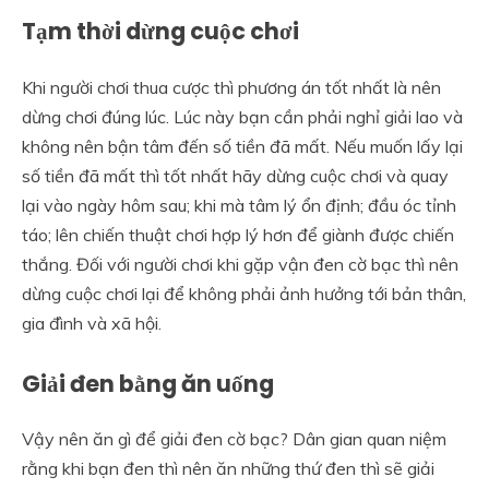
Tạm thời dừng cuộc chơi
Khi người chơi thua cược thì phương án tốt nhất là nên
dừng chơi đúng lúc. Lúc này bạn cần phải nghỉ giải lao và
không nên bận tâm đến số tiền đã mất. Nếu muốn lấy lại
số tiền đã mất thì tốt nhất hãy dừng cuộc chơi và quay
lại vào ngày hôm sau; khi mà tâm lý ổn định; đầu óc tỉnh
táo; lên chiến thuật chơi hợp lý hơn để giành được chiến
thắng. Đối với người chơi khi gặp vận đen cờ bạc thì nên
dừng cuộc chơi lại để không phải ảnh hưởng tới bản thân,
gia đình và xã hội.
Giải đen bằng ăn uống
Vậy nên ăn gì để giải đen cờ bạc? Dân gian quan niệm
rằng khi bạn đen thì nên ăn những thứ đen thì sẽ giải