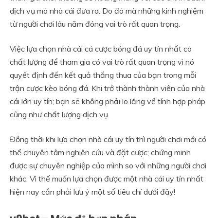
dịch vụ mà nhà cái đưa ra. Do đó mà những kinh nghiệm
từ người chơi lâu năm đóng vai trò rất quan trọng.
Việc lựa chọn nhà cái cá cược bóng đá uy tín nhất có
chất lượng để tham gia có vai trò rất quan trọng vì nó
quyết định đến kết quả thắng thua của bạn trong mỗi
trận cược kèo bóng đá. Khi trở thành thành viên của nhà
cái lớn uy tín; bạn sẽ không phải lo lắng về tính hợp pháp
cũng như chất lượng dịch vụ.
Đồng thời khi lựa chọn nhà cái uy tín thì người chơi mới có
thể chuyên tâm nghiên cứu và đặt cược; chứng minh
được sự chuyên nghiệp của mình so với những người chơi
khác. Vì thế muốn lựa chọn được một nhà cái uy tín nhất
hiện nay cần phải lưu ý một số tiêu chí dưới đây!