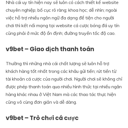
Nhà cái uy tín hiện nay sẽ luôn có cách thiết kế website
chuyên nghiệp; bố cục rõ ràng; khoa học; dễ nhìn; ngoài
việc hỗ trợ nhiều ngôn ngữ đa dạng để tiện cho người
chơi thì kết nối mạng tại website cá cược bóng đá uy tín
cũng phải ở mức độ ổn định; đường truyền tốc độ cao.
v9bet – Giao dịch thanh toán
Thường thì những nhà cái chất lượng sẽ luôn hỗ trợ
khách hàng tốt nhất trong các khâu gửi tiền; rút tiền từ
tài khoản cá cược của người chơi. Người chơi sẽ không chỉ
được phép thanh toán qua nhiều hình thức tại nhiều ngân
hàng khác nhau ở Việt Nam mà các thao tác thực hiện
cũng vô cùng đơn giản và dễ dàng.
v9bet – Trò chơi cá cược