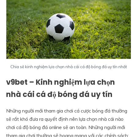
Chia sẽ kinh nghiệm lựa chọn nhà cái cá độ bóng đá uy tín nhất
v9bet – Kinh nghiệm lựa chọn
nhà cái cá độ bóng đá uy tín
Những người mới tham gia chơi cá cược bóng đá thường
sẽ rất khó đưa ra quyết định nên lựa chọn nhà cái nào
chơi cá độ bóng đá online sẽ an toàn. Những người mới
tham gia chơi thường sẽ hoang mang với các chính sách;