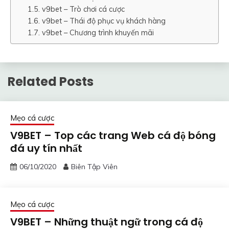
v9bet – Trò chơi cá cược
v9bet – Thái độ phục vụ khách hàng
v9bet – Chương trình khuyến mãi
Related Posts
Mẹo cá cược
V9BET – Top các trang Web cá độ bóng
đá uy tín nhất
06/10/2020
Biên Tập Viên
Mẹo cá cược
V9BET – Những thuật ngữ trong cá độ