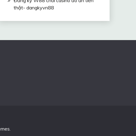
Đăng ký W88 chơi casino ảo ăn tiền
thật- dangkyvn88
emes
.