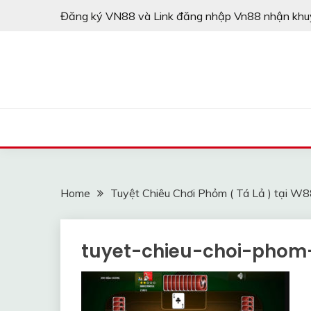
Skip
Đăng ký VN88 và Link đăng nhập Vn88 nhận khu
to
content
Home
Tuyệt Chiêu Chơi Phỏm ( Tá Lả ) tại W
tuyet-chieu-choi-pho