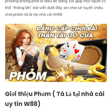
phương không phải là điều dễ dàng. Để giúp mọi người có
thể “thắng lớn” bài viết dưới đây xin chia sẻ tuyệt chiêu
chơi phỏm tá lả tại nhà cái W88.
Giới thiệu Phỏm ( Tá Lả tại nhà cái
uy tín W88)