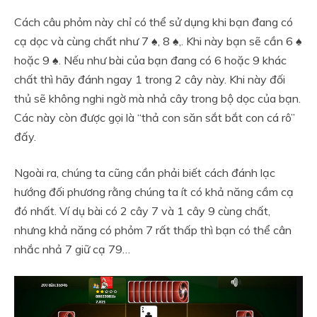
Cách câu phỏm này chỉ có thể sử dụng khi bạn đang có
cạ dọc và cùng chất như 7 ♠, 8 ♠,. Khi này bạn sẽ cần 6 ♠
hoặc 9 ♠. Nếu như bài của bạn đang có 6 hoặc 9 khác
chất thì hãy đánh ngay 1 trong 2 cây này. Khi này đối
thủ sẽ không nghi ngờ mà nhả cây trong bộ dọc của bạn.
Các này còn được gọi là “thả con săn sắt bắt con cá rô”
đấy.
Ngoài ra, chúng ta cũng cần phải biết cách đánh lạc
hướng đối phương rằng chúng ta ít có khả năng cầm cạ
đó nhất. Ví dụ bài có 2 cây 7 và 1 cây 9 cùng chất,
nhưng khả năng có phỏm 7 rất thấp thì bạn có thể cân
nhắc nhả 7 giữ cạ 79…