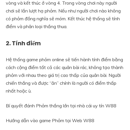
vòng và kết thúc ở vòng 4. Trong vòng chơi này người
chơi sẽ lần lượt hạ phỏm. Nếu như người chơi nào không
có phỏm đồng nghĩa sẽ móm. Kết thúc hệ thống sẽ tính
điểm và phân loại thắng thua.
2. Tính điểm
Hệ thống game phỏm online sẽ tiến hành tính điểm bằng
cách cộng điểm tất cả các quân bài rác, không tạo thành
phỏm với nhau theo giá trị cao thấp của quân bài. Người
chiến thắng và được “ăn” chính là người có điểm thấp
nhất hoặc ù.
Bí quyết đánh Phỏm thắng lớn tại nhà cái uy tín W88
Hướng dẫn vào game Phỏm tại Web W88