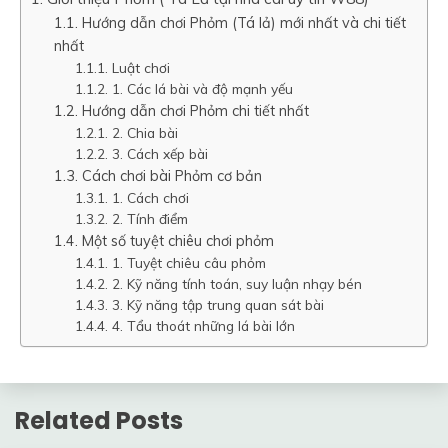
Hướng dẫn chơi Phỏm (Tá lả) mới nhất và chi tiết
nhất
Luật chơi
1. Các lá bài và độ mạnh yếu
Hướng dẫn chơi Phỏm chi tiết nhất
2. Chia bài
3. Cách xếp bài
Cách chơi bài Phỏm cơ bản
1. Cách chơi
2. Tính điểm
Một số tuyệt chiêu chơi phỏm
1. Tuyệt chiêu câu phỏm
2. Kỹ năng tính toán, suy luận nhạy bén
3. Kỹ năng tập trung quan sát bài
4. Tẩu thoát những lá bài lớn
Related Posts