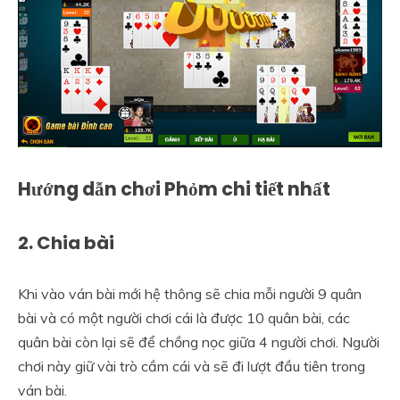
Hướng dẫn chơi Phỏm chi tiết nhất
2. Chia bài
Khi vào ván bài mới hệ thông sẽ chia mỗi người 9 quân
bài và có một người chơi cái là được 10 quân bài, các
quân bài còn lại sẽ để chồng nọc giữa 4 người chơi. Người
chơi này giữ vài trò cầm cái và sẽ đi lượt đầu tiên trong
ván bài.