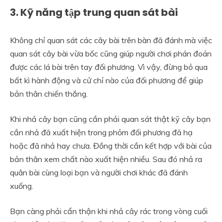
3. Kỹ năng tập trung quan sát bài
Không chỉ quan sát các cây bài trên bàn đã đánh mà việc
quan sát cây bài vừa bốc cũng giúp người chơi phán đoán
được các lá bài trên tay đối phương. Vì vậy, đừng bỏ qua
bất kì hành động và cử chỉ nào của đối phương để giúp
bản thân chiến thắng.
Khi nhả cây bạn cũng cần phải quan sát thật kỹ cây bạn
cần nhả đã xuất hiện trong phỏm đối phương đã hạ
hoặc đã nhả hay chưa. Đồng thời cần kết hợp với bài của
bản thân xem chất nào xuất hiện nhiều. Sau đó nhả ra
quân bài cùng loại bạn và người chơi khác đã đánh
xuống.
Bạn càng phải cẩn thận khi nhả cây rác trong vòng cuối