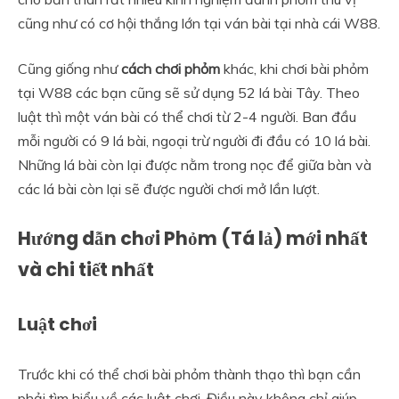
cũng như có cơ hội thắng lớn tại ván bài tại nhà cái W88.
Cũng giống như
cách chơi phỏm
khác, khi chơi bài phỏm
tại W88 các bạn cũng sẽ sử dụng 52 lá bài Tây. Theo
luật thì một ván bài có thể chơi từ 2-4 người. Ban đầu
mỗi người có 9 lá bài, ngoại trừ người đi đầu có 10 lá bài.
Những lá bài còn lại được nằm trong nọc để giữa bàn và
các lá bài còn lại sẽ được người chơi mở lần lượt.
Hướng dẫn chơi Phỏm (Tá lả) mới nhất
và chi tiết nhất
Luật chơi
Trước khi có thể chơi bài phỏm thành thạo thì bạn cần
phải tìm hiểu về các luật chơi. Điều này không chỉ giúp