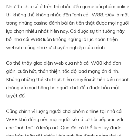
Như đã chia sẻ ở trên thì nhắc đến game bài phỏm online
thì không thể không nhắc đến “anh cả” W88. Đây là một
trong những casino đánh bài ăn tiền thật được mọi người
lựa chọn nhiều nhất hiện nay. Có được sự tin tưởng này
bởi nhà cái W88 luôn không ngừng lỗ lực hoàn thiện
website cũng như sự chuyên nghiệp của mình.
Có thể thấy giao diện web của nhà cái W88 khá đơn
giản, cuốn hút, thân thiện, tốc độ load mạng ổn định.
Không những thế khi thực hiện chuyển/rút tiền đều nhanh
chóng và mọi thông tin người chơi đều được bảo mật
tuyệt đối.
Cũng chính vì lượng người chơi phỏm online tại nhà cái
W88 khá đông nên mọi người sẽ có cơ hội tiếp xúc với
các “anh tài” từ khắp nơi. Qua đó, có thể tích lũy được
cho bản thân rất nhiều kinh nghiệm đánh phỏm thú vị