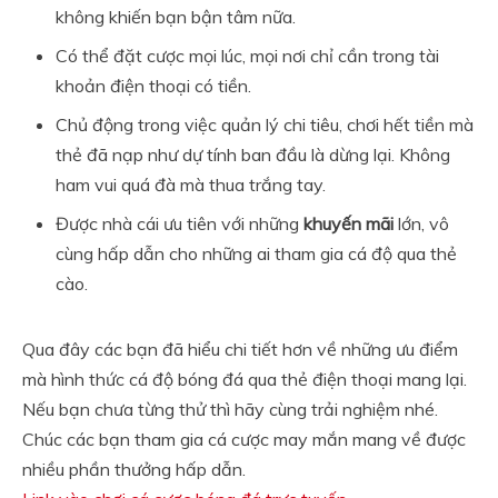
không khiến bạn bận tâm nữa.
Có thể đặt cược mọi lúc, mọi nơi chỉ cần trong tài
khoản điện thoại có tiền.
Chủ động trong việc quản lý chi tiêu, chơi hết tiền mà
thẻ đã nạp như dự tính ban đầu là dừng lại. Không
ham vui quá đà mà thua trắng tay.
Được nhà cái ưu tiên với những
khuyến mãi
lớn, vô
cùng hấp dẫn cho những ai tham gia cá độ qua thẻ
cào.
Qua đây các bạn đã hiểu chi tiết hơn về những ưu điểm
mà hình thức cá độ bóng đá qua thẻ điện thoại mang lại.
Nếu bạn chưa từng thử thì hãy cùng trải nghiệm nhé.
Chúc các bạn tham gia cá cược may mắn mang về được
nhiều phần thưởng hấp dẫn.