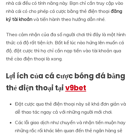
nhà cái đều có tính năng này. Bạn chỉ cần truy cập vào
nhà cái có cho phép cá cược bằng thẻ điện thoại
đăng
ký tài khoản
và tiến hành theo hướng dẫn nhé.
Theo cảm nhận của đa số người chơi thì đây là một hình
thức cá độ rất tiện ích. Bất kể lúc nào hứng lên muốn cá
độ, đặt cược thì họ chỉ cần nạp tiền vào tài khoản qua
thẻ cào điện thoại là xong.
Lợi ích của cá cược bóng đá bằng
thẻ điện thoại tại
v9bet
Đặt cược qua thẻ điện thoại này sẽ khá đơn giản và
dễ thao tác ngay cả với những người mới chơi.
Các lỗi giao dịch như chuyển và nhận tiền muộn hay
những rắc rối khác liên quan đến thẻ ngân hàng sẽ