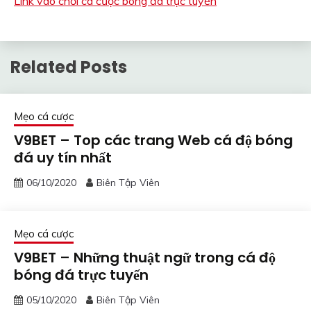
Link vào chơi cá cược bóng đá trực tuyến
Related Posts
Mẹo cá cược
V9BET – Top các trang Web cá độ bóng
đá uy tín nhất
06/10/2020
Biên Tập Viên
Mẹo cá cược
V9BET – Những thuật ngữ trong cá độ
bóng đá trực tuyến
05/10/2020
Biên Tập Viên