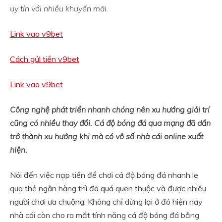
uy tín với nhiều khuyến mãi.
Link vao v9bet
Cách gửi tiền v9bet
Link vao v9bet
Công nghệ phát triển nhanh chóng nên xu hướng giải trí
cũng có nhiều thay đổi. Cá độ bóng đá qua mạng đã dần
trở thành xu hướng khi mà có vô số nhà cái online xuất
hiện.
Nói đến việc nạp tiền để chơi cá độ bóng đá nhanh lẹ
qua thẻ ngân hàng thì đã quá quen thuộc và được nhiều
người chơi ưa chuộng. Không chỉ dừng lại ở đó hiện nay
nhà cái còn cho ra mắt tính năng cá độ bóng đá bằng