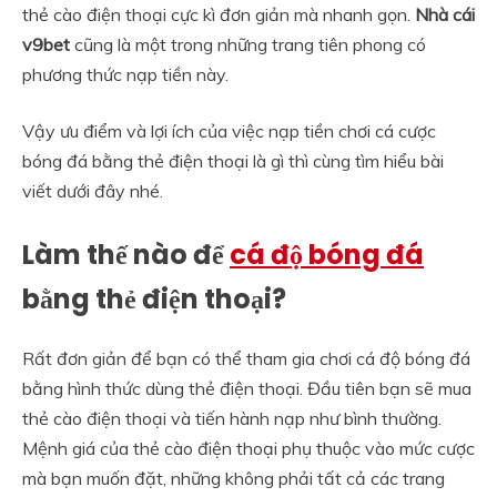
thẻ cào điện thoại cực kì đơn giản mà nhanh gọn.
Nhà cái
v9bet
cũng là một trong những trang tiên phong có
phương thức nạp tiền này.
Vậy ưu điểm và lợi ích của việc nạp tiền chơi cá cược
bóng đá bằng thẻ điện thoại là gì thì cùng tìm hiểu bài
viết dưới đây nhé.
Làm thế nào để
cá độ bóng đá
bằng thẻ điện thoại?
Rất đơn giản để bạn có thể tham gia chơi cá độ bóng đá
bằng hình thức dùng thẻ điện thoại. Đầu tiên bạn sẽ mua
thẻ cào điện thoại và tiến hành nạp như bình thường.
Mệnh giá của thẻ cào điện thoại phụ thuộc vào mức cược
mà bạn muốn đặt, những không phải tất cả các trang