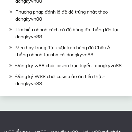
dangkyvn88
Phương pháp đánh lô đề dễ trúng nhất theo
dangkyvn88
Tìm hiểu nhanh cách cá độ bóng đá thắng lớn tại
dangkyvn88
Mẹo hay trong đặt cược kèo bóng đá Châu Á
thắng nhanh tại nhà cái dangkyvn88
Đăng ký w88 chơi casino trực tuyến- dangkyvn88
Đăng ký W88 chơi casino ảo ăn tiền thật-
dangkyvn88
w88 เว็บตรง
–
vn88
–
ทางเข้า w88
–
link w88 mới nhất
–