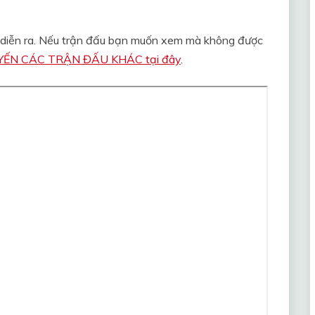
diễn ra. Nếu trận đấu bạn muốn xem mà không được
ẾN CÁC TRẬN ĐẤU KHÁC tại đây
.