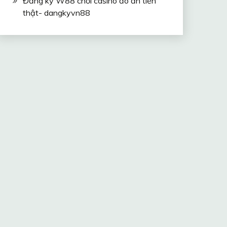
Đăng ký W88 chơi casino ảo ăn tiền
thật- dangkyvn88