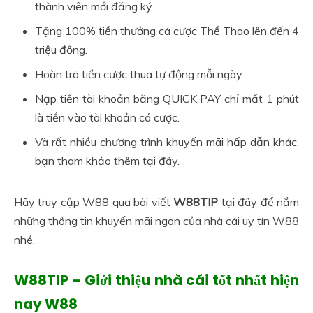
thành viên mới đăng ký.
Tặng 100% tiền thưởng cá cược Thể Thao lên đến 4
triệu đồng.
Hoàn trã tiền cược thua tự động mỗi ngày.
Nạp tiền tài khoản bằng QUICK PAY chỉ mất 1 phút
là tiền vào tài khoản cá cược.
Và rất nhiều chương trình khuyến mãi hấp dẫn khác,
bạn tham khảo thêm tại đây.
Hãy truy cập W88 qua bài viết
W88TIP
tại đây để nắm
những thông tin khuyến mãi ngon của nhà cái uy tín W88
nhé.
W88TIP – Giới thiệu nhà cái tốt nhất hiện
nay W88