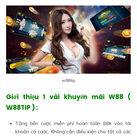
w88tip
Giới thiệu 1 vài khuyến mãi W88 (
W88TIP ) :
Tặng tiền cược miễn phí hoàn toàn 88k vào tài
khoản cá cược. Không cần điều kiện cho tất cả các