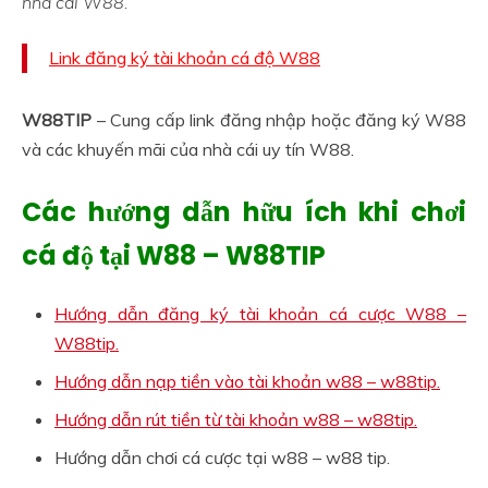
nhà cái W88.
Link đăng ký tài khoản cá độ W88
W88TIP
– Cung cấp link đăng nhập hoặc đăng ký W88
và các khuyến mãi của nhà cái uy tín W88.
Các hướng dẫn hữu ích khi chơi
cá độ tại W88 – W88TIP
Hướng dẫn đăng ký tài khoản cá cược W88 –
W88tip.
Hướng dẫn nạp tiền vào tài khoản w88 – w88tip.
Hướng dẫn rút tiền từ tài khoản w88 – w88tip.
Hướng dẫn chơi cá cược tại w88 – w88 tip.