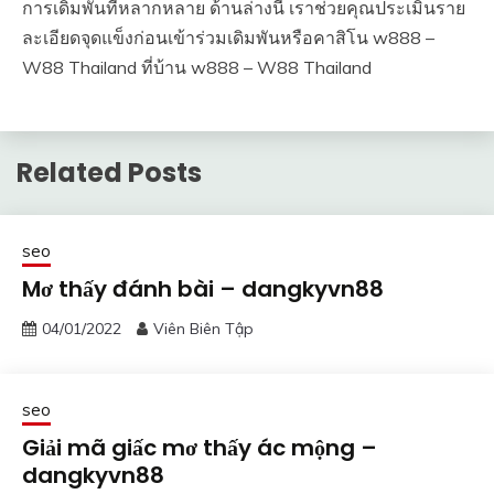
การเดิมพันที่หลากหลาย ด้านล่างนี้ เราช่วยคุณประเมินราย
ละเอียดจุดแข็งก่อนเข้าร่วมเดิมพันหรือคาสิโน w888 –
W88 Thailand ที่บ้าน w888 – W88 Thailand
Related Posts
seo
Mơ thấy đánh bài – dangkyvn88
04/01/2022
Viên Biên Tập
seo
Giải mã giấc mơ thấy ác mộng –
dangkyvn88