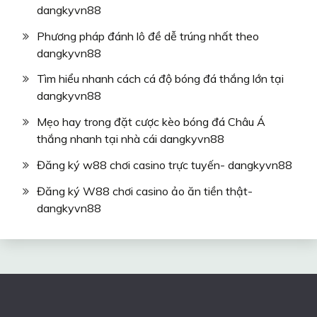
dangkyvn88
Phương pháp đánh lô đề dễ trúng nhất theo
dangkyvn88
Tìm hiểu nhanh cách cá độ bóng đá thắng lớn tại
dangkyvn88
Mẹo hay trong đặt cược kèo bóng đá Châu Á
thắng nhanh tại nhà cái dangkyvn88
Đăng ký w88 chơi casino trực tuyến- dangkyvn88
Đăng ký W88 chơi casino ảo ăn tiền thật-
dangkyvn88