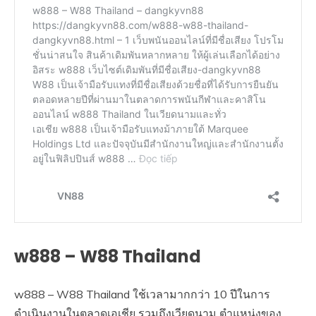
w888 – W88 Thailand
w888 – W88 Thailand ใช้เวลามากกว่า 10 ปีในการ
ดำเนินงานในตลาดเอเชีย รวมถึงเวียดนาม ตำแหน่งของ