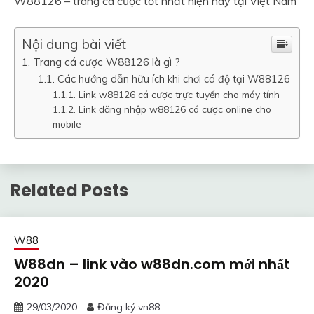
W88126 – trang cá cược tốt nhất hiện nay tại Việt Nam
Nội dung bài viết
Trang cá cược W88126 là gì ?
Các hướng dẫn hữu ích khi chơi cá độ tại W88126
Link w88126 cá cược trực tuyến cho máy tính
Link đăng nhập w88126 cá cược online cho
mobile
Related Posts
W88
W88dn – link vào w88dn.com mới nhất
2020
29/03/2020
Đăng ký vn88