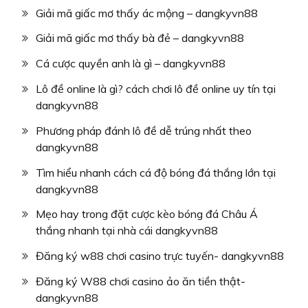
Giải mã giấc mơ thấy ác mộng – dangkyvn88
Giải mã giấc mơ thấy bà đẻ – dangkyvn88
Cá cược quyền anh là gì – dangkyvn88
Lô đề online là gì? cách chơi lô đề online uy tín tại
dangkyvn88
Phương pháp đánh lô đề dễ trúng nhất theo
dangkyvn88
Tìm hiểu nhanh cách cá độ bóng đá thắng lớn tại
dangkyvn88
Mẹo hay trong đặt cược kèo bóng đá Châu Á
thắng nhanh tại nhà cái dangkyvn88
Đăng ký w88 chơi casino trực tuyến- dangkyvn88
Đăng ký W88 chơi casino ảo ăn tiền thật-
dangkyvn88