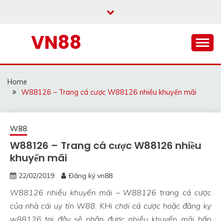
Skip
to
content
VN88
Home
W88126 – Trang cá cược W88126 nhiều khuyến mãi
W88
W88126 – Trang cá cược W88126 nhiều
khuyến mãi
22/02/2019
Đăng ký vn88
W88126 nhiều khuyến mãi – W88126 trang cá cược
của nhà cái uy tín W88. KHi chơi cá cược hoặc đăng ky
w88126 tại đây sẽ nhận được nhiều khuyến mãi hấp