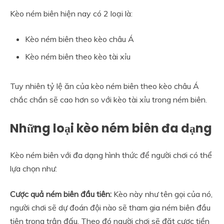
Kèo ném biên hiện nay có 2 loại là:
Kèo ném biên theo kèo châu Á
Kèo ném biên theo kèo tài xỉu
Tuy nhiên tỷ lệ ăn của kèo ném biên theo kèo châu Á
chắc chắn sẽ cao hơn so với kèo tài xỉu trong ném biên.
Những loại kèo ném biên
đa dạng
Kèo ném biên với đa dạng hình thức để người chơi có thể
lựa chọn như:
Cược quả ném biên đầu tiên:
Kèo này như tên gọi của nó,
người chơi sẽ dự đoán đội nào sẽ tham gia ném biên đầu
tiên trong trận đấu. Theo đó người chơi sẽ đặt cược tiền