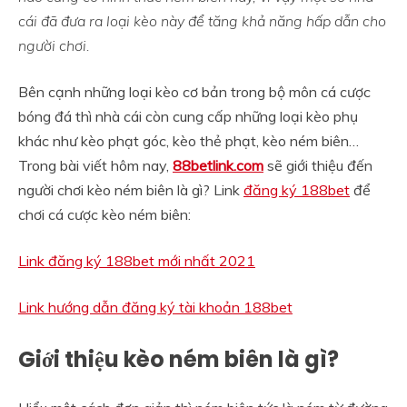
cái đã đưa ra loại kèo này để tăng khả năng hấp dẫn cho
người chơi.
Bên cạnh những loại kèo cơ bản trong bộ môn cá cược
bóng đá thì nhà cái còn cung cấp những loại kèo phụ
khác như kèo phạt góc, kèo thẻ phạt, kèo ném biên…
Trong bài viết hôm nay,
88betlink.com
sẽ giới thiệu đến
người chơi kèo ném biên là gì? Link
đăng ký 188bet
để
chơi cá cược kèo ném biên:
Link đăng ký 188bet mới nhất 2021
Link hướng dẫn đăng ký tài khoản 188bet
Giới thiệu
kèo ném biên là gì?