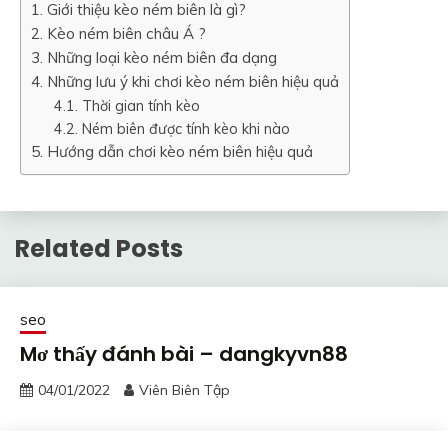
Giới thiệu kèo ném biên là gì?
Kèo ném biên châu Á ?
Những loại kèo ném biên đa dạng
Những lưu ý khi chơi kèo ném biên hiệu quả
Thời gian tính kèo
Ném biên được tính kèo khi nào
Hướng dẫn chơi kèo ném biên hiệu quả
Related Posts
seo
Mơ thấy đánh bài – dangkyvn88
04/01/2022
Viên Biên Tập