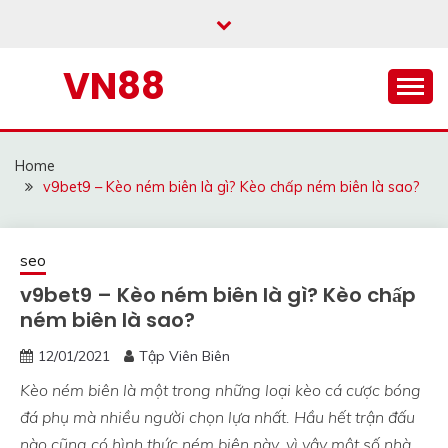
Skip
to
content
VN88
Home
v9bet9 – Kèo ném biên là gì? Kèo chấp ném biên là sao?
seo
v9bet9 – Kèo ném biên là gì? Kèo chấp
ném biên là sao?
12/01/2021
Tập Viên Biên
Kèo ném biên là một trong những loại kèo cá cược bóng
đá phụ mà nhiều người chọn lựa nhất. Hầu hết trận đấu
nào cũng có hình thức ném biên này, vì vậy một số nhà