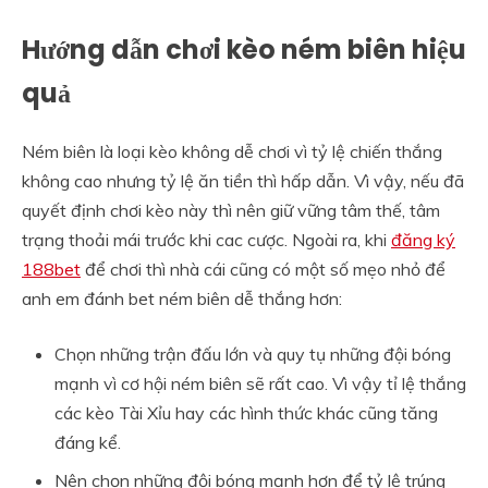
Hướng dẫn chơi kèo ném biên hiệu
quả
Ném biên là loại kèo không dễ chơi vì tỷ lệ chiến thắng
không cao nhưng tỷ lệ ăn tiền thì hấp dẫn. Vì vậy, nếu đã
quyết định chơi kèo này thì nên giữ vững tâm thế, tâm
trạng thoải mái trước khi cac cược. Ngoài ra, khi
đăng ký
188bet
để chơi thì nhà cái cũng có một số mẹo nhỏ để
anh em đánh bet ném biên dễ thắng hơn:
Chọn những trận đấu lớn và quy tụ những đội bóng
mạnh vì cơ hội ném biên sẽ rất cao. Vì vậy tỉ lệ thắng
các kèo Tài Xỉu hay các hình thức khác cũng tăng
đáng kể.
Nên chọn những đội bóng mạnh hơn để tỷ lệ trúng