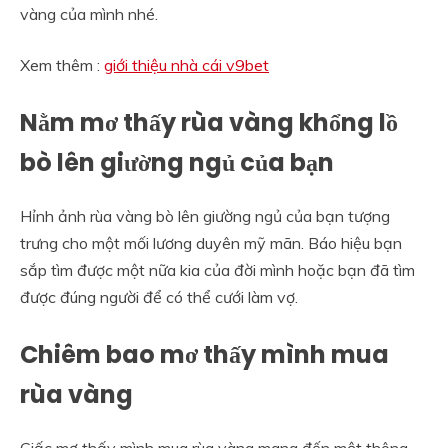
vàng của mình nhé.
Xem thêm :
giới thiệu nhà cái v9bet
Nằm mơ thấy rùa vàng khổng lồ
bò lên giường ngủ của bạn
Hỉnh ảnh rùa vàng bò lên giường ngủ của bạn tượng
trưng cho một mối lương duyên mỹ mãn. Báo hiệu bạn
sắp tìm được một nữa kia của đời mình hoặc bạn đã tìm
được đúng người để có thể cưới làm vợ.
Chiêm bao mơ thấy mình mua
rùa vàng
Giấc mơ thấy mình mua rùa vàng mang đến một thông