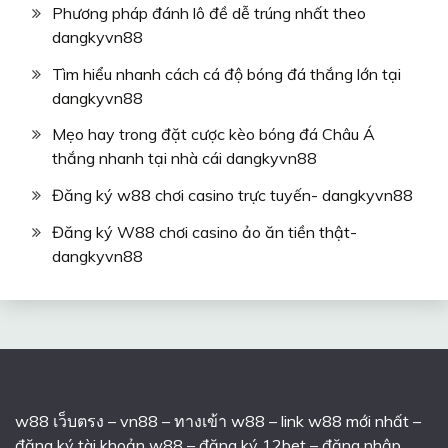
Phương pháp đánh lô đề dễ trúng nhất theo
dangkyvn88
Tìm hiểu nhanh cách cá độ bóng đá thắng lớn tại
dangkyvn88
Mẹo hay trong đặt cược kèo bóng đá Châu Á
thắng nhanh tại nhà cái dangkyvn88
Đăng ký w88 chơi casino trực tuyến- dangkyvn88
Đăng ký W88 chơi casino ảo ăn tiền thật-
dangkyvn88
w88 เว็บตรง
–
vn88
–
ทางเข้า w88
–
link w88 mới nhất
–
đăng ký tài khoản w88
–
đăng ký 12bet
–
đăng nhập