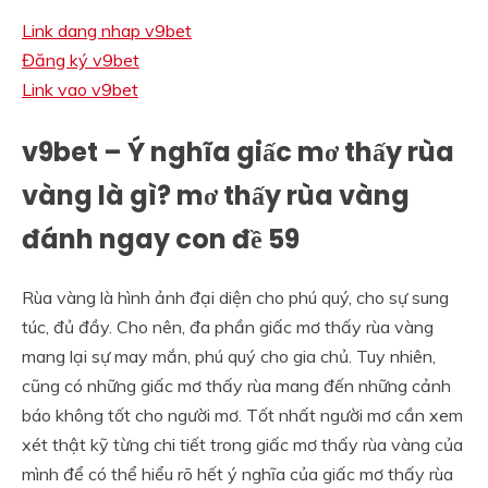
Link dang nhap v9bet
Đăng ký v9bet
Link vao v9bet
v9bet – Ý nghĩa giấc mơ thấy rùa
vàng là gì? mơ thấy rùa vàng
đánh ngay con đề 59
Rùa vàng là hình ảnh đại diện cho phú quý, cho sự sung
túc, đủ đầy. Cho nên, đa phần giấc mơ thấy rùa vàng
mang lại sự may mắn, phú quý cho gia chủ. Tuy nhiên,
cũng có những giấc mơ thấy rùa mang đến những cảnh
báo không tốt cho người mơ. Tốt nhất người mơ cần xem
xét thật kỹ từng chi tiết trong giấc mơ thấy rùa vàng của
mình để có thể hiểu rõ hết ý nghĩa của giấc mơ thấy rùa