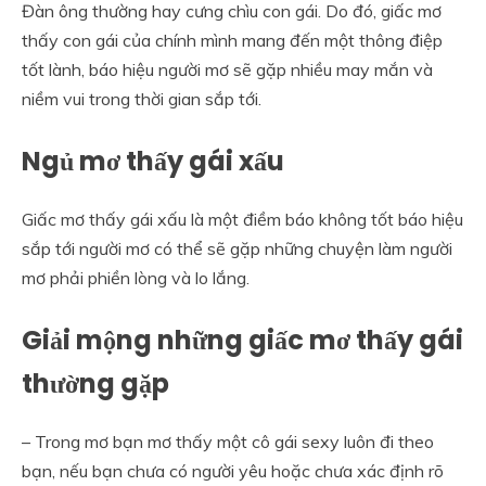
Đàn ông thường hay cưng chìu con gái. Do đó, giấc mơ
thấy con gái của chính mình mang đến một thông điệp
tốt lành, báo hiệu người mơ sẽ gặp nhiều may mắn và
niềm vui trong thời gian sắp tới.
Ngủ mơ thấy gái xấu
Giấc mơ thấy gái xấu là một điềm báo không tốt báo hiệu
sắp tới người mơ có thể sẽ gặp những chuyện làm người
mơ phải phiền lòng và lo lắng.
Giải mộng những giấc mơ thấy gái
thường gặp
– Trong mơ bạn mơ thấy một cô gái sexy luôn đi theo
bạn, nếu bạn chưa có người yêu hoặc chưa xác định rõ