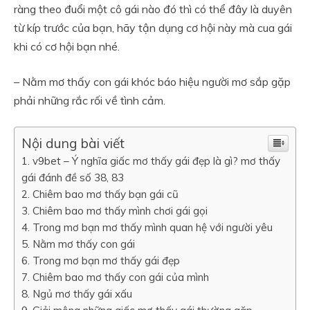
ràng theo đuổi một cô gái nào đó thì có thể đây là duyên
từ kíp trước của bạn, hãy tận dụng cơ hội này mà cua gái
khi có cơ hội bạn nhé.
– Nằm mơ thấy con gái khóc báo hiệu người mơ sắp gặp
phải những rắc rối về tình cảm.
Nội dung bài viết
v9bet – Ý nghĩa giấc mơ thấy gái đẹp là gì? mơ thấy
gái đánh đề số 38, 83
Chiêm bao mơ thấy bạn gái cũ
Chiêm bao mơ thấy mình chơi gái gọi
Trong mơ bạn mơ thấy mình quan hệ với người yêu
Nằm mơ thấy con gái
Trong mơ bạn mơ thấy gái đẹp
Chiêm bao mơ thấy con gái của mình
Ngủ mơ thấy gái xấu