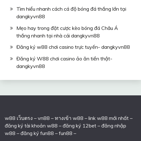
Tìm hiểu nhanh cách cá độ bóng đá thắng lớn tại
dangkyvn88
Mẹo hay trong đặt cược kèo bóng đá Châu Á
thắng nhanh tại nhà cái dangkyvn88
Đăng ký w88 chơi casino trực tuyến- dangkyvn88
Đăng ký W88 chơi casino ảo ăn tiền thật-
dangkyvn88
w88 เว็บตรง
–
vn88
–
ทางเข้า w88
–
link w88 mới nhất
–
đăng ký tài khoản w88
–
đăng ký 12bet
–
đăng nhập
w88
–
đăng ký fun88
–
fun88
–