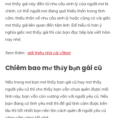
mơ thấy gái này đến từ nhu cầu sinh lý của người mơ là
chính, có thể người mơ đang quá thiếu thốn trong tình
cảm, thiếu thốn về nhu cầu sinh lý hoặc cũng có vài giấc
mơ thấy gái liên quan đến tâm linh. Để hiểu rõ hơn ý
nghĩa giấc mơ thấy gái thì các bạn đọc tiếp bài viết hôm
nay nhé.
Xem thêm :
giới thiệu nhà cái v9bet
Chiêm bao mơ thấy bạn gái cũ
Nếu trong mơ bạn mơ thấy bạn gái cũ hay mơ thấy
người yêu cũ thì cho thấy bạn vẫn chưa quên được mối
tình này, bạn vẫn còn vương vấn với người yêu cũ. Nếu
bạn đang có tình yêu mới thì để giữ tình cảm được bền
lâu thì tốt nhất bạn nên tìm cách quên đi người yêu cũ
càng sớm càng tốt nhé.