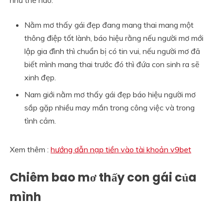
như thế nào:
Nằm mơ thấy gái đẹp đang mang thai mang một
thông điệp tốt lành, báo hiệu rằng nếu người mơ mới
lập gia đình thì chuẩn bị có tin vui, nếu người mơ đã
biết mình mang thai trước đó thì đứa con sinh ra sẽ
xinh đẹp.
Nam giới nằm mơ thấy gái đẹp báo hiệu người mơ
sắp gặp nhiều may mắn trong công việc và trong
tình cảm.
Xem thêm :
hướng dẫn nạp tiền vào tài khoản v9bet
Chiêm bao mơ thấy con gái của
mình