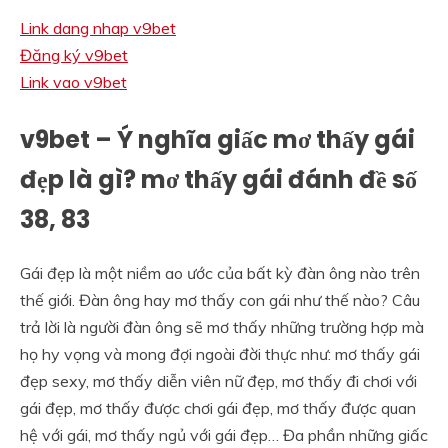
Link dang nhap v9bet
Đăng ký v9bet
Link vao v9bet
v9bet – Ý nghĩa giấc mơ thấy gái
đẹp là gì? mơ thấy gái đánh đề số
38, 83
Gái đẹp là một niềm ao ước của bất kỳ đàn ông nào trên
thế giới. Đàn ông hay mơ thấy con gái như thế nào? Câu
trả lời là người đàn ông sẽ mơ thấy những trường hợp mà
họ hy vọng và mong đợi ngoài đời thực như: mơ thấy gái
đẹp sexy, mơ thấy diễn viên nữ đẹp, mơ thấy đi chơi với
gái đẹp, mơ thấy được chơi gái đẹp, mơ thấy được quan
hệ với gái, mơ thấy ngủ với gái đẹp… Đa phần những giấc