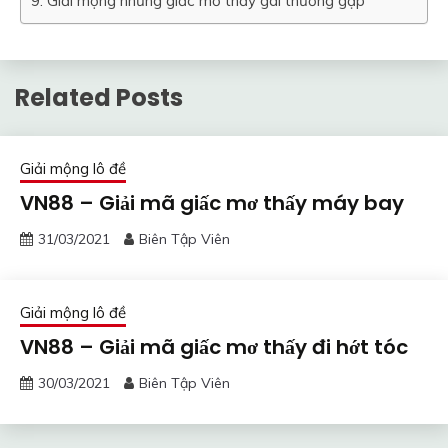
Giải mộng những giấc mơ thấy gái thường gặp
Related Posts
Giải mộng lô đề
VN88 – Giải mã giấc mơ thấy máy bay
31/03/2021
Biên Tập Viên
Giải mộng lô đề
VN88 – Giải mã giấc mơ thấy đi hớt tóc
30/03/2021
Biên Tập Viên