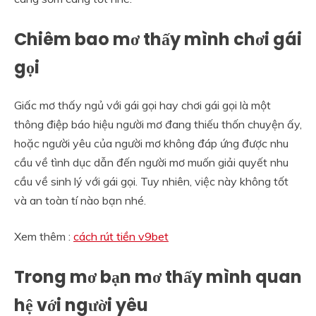
Chiêm bao mơ thấy mình chơi gái
gọi
Giấc mơ thấy ngủ với gái gọi hay chơi gái gọi là một
thông điệp báo hiệu người mơ đang thiếu thốn chuyện ấy,
hoặc người yêu của người mơ không đáp ứng được nhu
cầu về tình dục dẫn đến người mơ muốn giải quyết nhu
cầu về sinh lý với gái gọi. Tuy nhiên, việc này không tốt
và an toàn tí nào bạn nhé.
Xem thêm :
cách rút tiền v9bet
Trong mơ bạn mơ thấy mình quan
hệ với người yêu