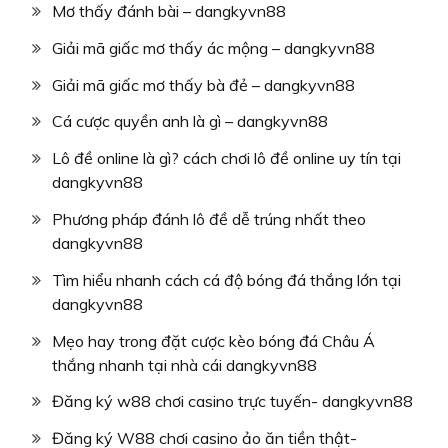
Mơ thấy đánh bài – dangkyvn88
Giải mã giấc mơ thấy ác mộng – dangkyvn88
Giải mã giấc mơ thấy bà đẻ – dangkyvn88
Cá cược quyền anh là gì – dangkyvn88
Lô đề online là gì? cách chơi lô đề online uy tín tại
dangkyvn88
Phương pháp đánh lô đề dễ trúng nhất theo
dangkyvn88
Tìm hiểu nhanh cách cá độ bóng đá thắng lớn tại
dangkyvn88
Mẹo hay trong đặt cược kèo bóng đá Châu Á
thắng nhanh tại nhà cái dangkyvn88
Đăng ký w88 chơi casino trực tuyến- dangkyvn88
Đăng ký W88 chơi casino ảo ăn tiền thật-