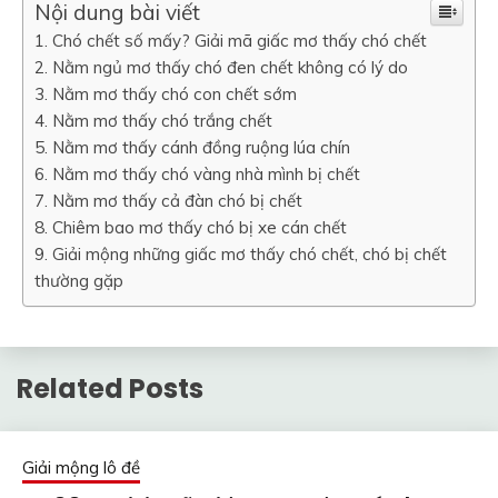
Nội dung bài viết
Chó chết số mấy? Giải mã giấc mơ thấy chó chết
Nằm ngủ mơ thấy chó đen chết không có lý do
Nằm mơ thấy chó con chết sớm
Nằm mơ thấy chó trắng chết
Nằm mơ thấy cánh đồng ruộng lúa chín
Nằm mơ thấy chó vàng nhà mình bị chết
Nằm mơ thấy cả đàn chó bị chết
Chiêm bao mơ thấy chó bị xe cán chết
Giải mộng những giấc mơ thấy chó chết, chó bị chết
thường gặp
Related Posts
Giải mộng lô đề