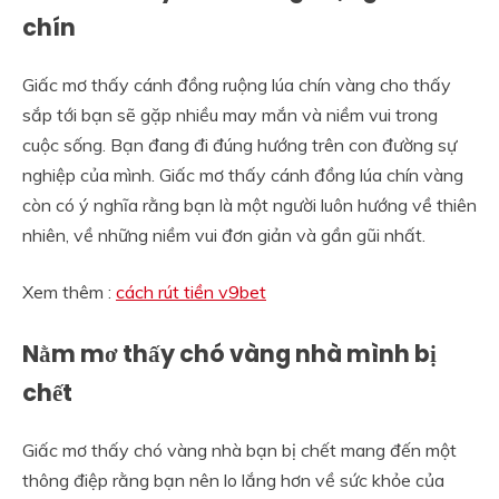
chín
Giấc mơ thấy cánh đồng ruộng lúa chín vàng cho thấy
sắp tới bạn sẽ gặp nhiều may mắn và niềm vui trong
cuộc sống. Bạn đang đi đúng hướng trên con đường sự
nghiệp của mình. Giấc mơ thấy cánh đồng lúa chín vàng
còn có ý nghĩa rằng bạn là một người luôn hướng về thiên
nhiên, về những niềm vui đơn giản và gần gũi nhất.
Xem thêm :
cách rút tiền v9bet
Nằm mơ thấy chó vàng nhà mình bị
chết
Giấc mơ thấy chó vàng nhà bạn bị chết mang đến một
thông điệp rằng bạn nên lo lắng hơn về sức khỏe của