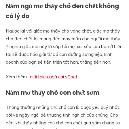
Nằm ngủ mơ thấy chó đen chết không
có lý do
Ngược lại với giấc mơ thấy chó vàng chết, giấc mơ thấy
chó đen chết lại mang đến may mắn cho người mơ thấy.
Ý nghĩa giấc mơ này là sắp tới mọi xui xẻo của bạn ở hiện
tại sẽ được hóa giải từ đó con đường sự nghiệp, kinh
doanh của bạn sẽ tiến triển tốt hơn, thăng tiến hơn.
Xem thêm :
giới thiệu nhà cái v9bet
Nằm mơ thấy chó con chết sớm
Thông thường những chú chó con là được yêu quý nhất,
bởi vẻ ngây ngô, dễ thương tinh nghịch của chúng. Cho
nên, khi thấy những chú chó con chết quá sớm chúng ta