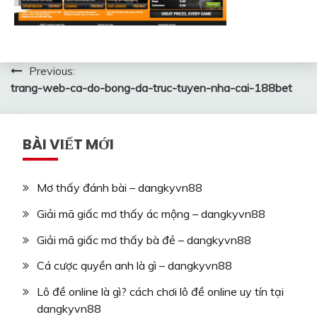
Điều
Previous:
trang-web-ca-do-bong-da-truc-tuyen-nha-cai-188bet
hướng
bài
BÀI VIẾT MỚI
viết
Mơ thấy đánh bài – dangkyvn88
Giải mã giấc mơ thấy ác mộng – dangkyvn88
Giải mã giấc mơ thấy bà đẻ – dangkyvn88
Cá cược quyền anh là gì – dangkyvn88
Lô đề online là gì? cách chơi lô đề online uy tín tại
dangkyvn88