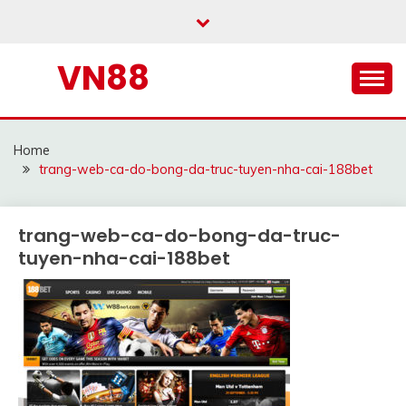
Skip
to
content
VN88
Home
trang-web-ca-do-bong-da-truc-tuyen-nha-cai-188bet
trang-web-ca-do-bong-da-truc-
tuyen-nha-cai-188bet