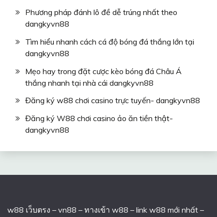
Phương pháp đánh lô đề dễ trúng nhất theo
dangkyvn88
Tìm hiểu nhanh cách cá độ bóng đá thắng lớn tại
dangkyvn88
Mẹo hay trong đặt cược kèo bóng đá Châu Á
thắng nhanh tại nhà cái dangkyvn88
Đăng ký w88 chơi casino trực tuyến- dangkyvn88
Đăng ký W88 chơi casino ảo ăn tiền thật-
dangkyvn88
w88 เว็บตรง
–
vn88
–
ทางเข้า w88
–
link w88 mới nhất
–