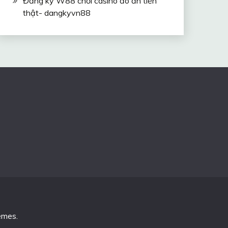
Đăng ký W88 chơi casino ảo ăn tiền
thật- dangkyvn88
emes
.