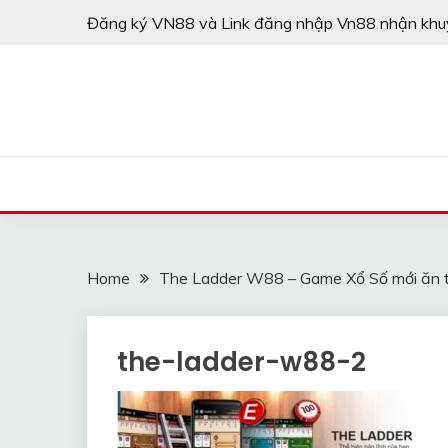
Skip
Đăng ký VN88 và Link đăng nhập Vn88 nhận khu
to
content
Home
The Ladder W88 – Game Xổ Số mới ăn t
the-ladder-w88-2