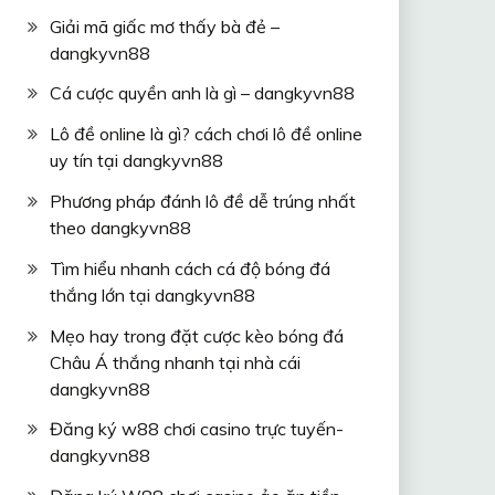
Giải mã giấc mơ thấy bà đẻ –
dangkyvn88
Cá cược quyền anh là gì – dangkyvn88
Lô đề online là gì? cách chơi lô đề online
uy tín tại dangkyvn88
Phương pháp đánh lô đề dễ trúng nhất
theo dangkyvn88
Tìm hiểu nhanh cách cá độ bóng đá
thắng lớn tại dangkyvn88
Mẹo hay trong đặt cược kèo bóng đá
Châu Á thắng nhanh tại nhà cái
dangkyvn88
Đăng ký w88 chơi casino trực tuyến-
dangkyvn88