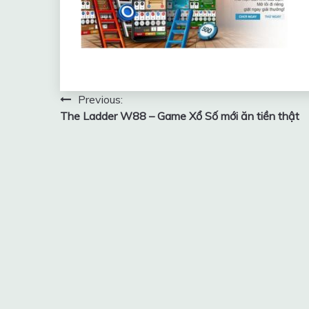
Điều
Previous:
The Ladder W88 – Game Xổ Số mới ăn tiền thật
hướng
bài
viết