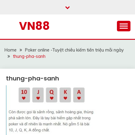
Skip
to
content
VN88
Home
Poker online -Tuyệt chiêu kiếm tiền triệu mỗi ngày
thung-pha-sanh
thung-pha-sanh