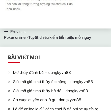
Điều
Previous:
Poker online -Tuyệt chiêu kiếm tiền triệu mỗi ngày
hướng
bài
BÀI VIẾT MỚI
viết
Mơ thấy đánh bài – dangkyvn88
Giải mã giấc mơ thấy ác mộng – dangkyvn88
Giải mã giấc mơ thấy bà đẻ – dangkyvn88
Cá cược quyền anh là gì – dangkyvn88
Lô đề online là gì? cách chơi lô đề online uy tín tại