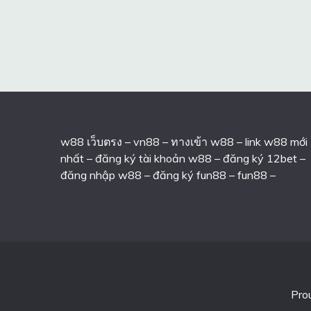
w88 เว็บตรง
–
vn88
–
ทางเข้า w88
–
link w88 mới
nhất
–
đăng ký tài khoản w88
–
đăng ký 12bet
–
đăng nhập w88
–
đăng ký fun88
–
fun88
–
Pro