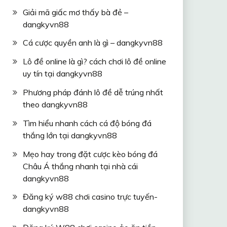
Giải mã giấc mơ thấy bà đẻ –
dangkyvn88
Cá cược quyền anh là gì – dangkyvn88
Lô đề online là gì? cách chơi lô đề online
uy tín tại dangkyvn88
Phương pháp đánh lô đề dễ trúng nhất
theo dangkyvn88
Tìm hiểu nhanh cách cá độ bóng đá
thắng lớn tại dangkyvn88
Mẹo hay trong đặt cược kèo bóng đá
Châu Á thắng nhanh tại nhà cái
dangkyvn88
Đăng ký w88 chơi casino trực tuyến-
dangkyvn88