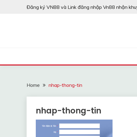
Skip
Đăng ký VN88 và Link đăng nhập Vn88 nhận khu
to
content
Home
nhap-thong-tin
nhap-thong-tin