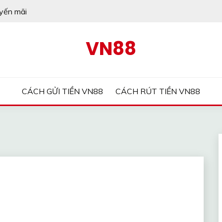
yến mãi
VN88
CÁCH GỬI TIỀN VN88
CÁCH RÚT TIỀN VN88