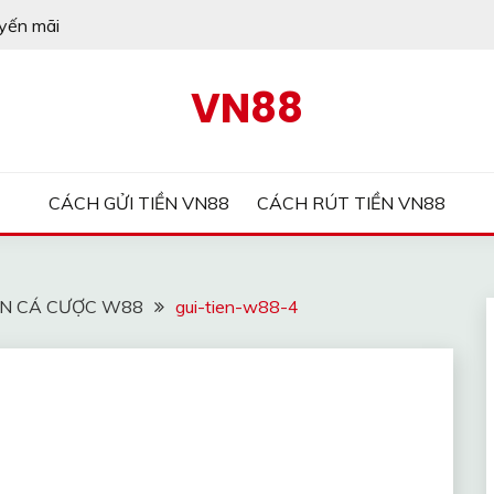
yến mãi
VN88
CÁCH GỬI TIỀN VN88
CÁCH RÚT TIỀN VN88
ẢN CÁ CƯỢC W88
gui-tien-w88-4