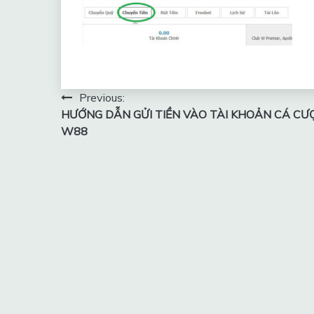
Điều
Previous:
HƯỚNG DẪN GỬI TIỀN VÀO TÀI KHOẢN CÁ CƯ
hướng
W88
bài
viết