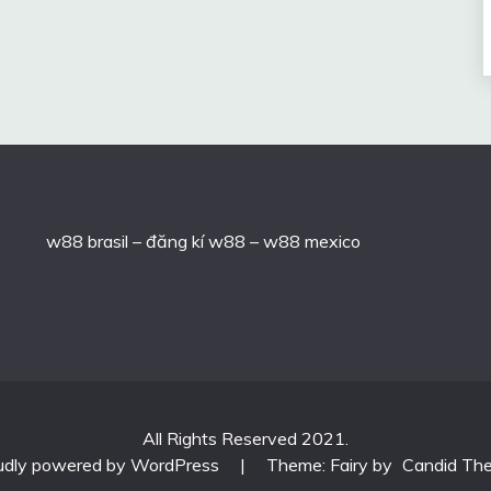
w88
brasil –
đăng kí w88
–
w88
mexico
All Rights Reserved 2021.
udly powered by WordPress
|
Theme: Fairy by
Candid Th