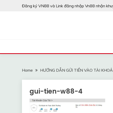
Skip
Đăng ký VN88 và Link đăng nhập Vn88 nhận khu
to
content
Home
HƯỚNG DẪN GỬI TIỀN VÀO TÀI KHO
gui-tien-w88-4