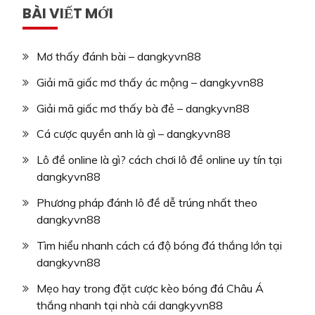
BÀI VIẾT MỚI
Mơ thấy đánh bài – dangkyvn88
Giải mã giấc mơ thấy ác mộng – dangkyvn88
Giải mã giấc mơ thấy bà đẻ – dangkyvn88
Cá cược quyền anh là gì – dangkyvn88
Lô đề online là gì? cách chơi lô đề online uy tín tại
dangkyvn88
Phương pháp đánh lô đề dễ trúng nhất theo
dangkyvn88
Tìm hiểu nhanh cách cá độ bóng đá thắng lớn tại
dangkyvn88
Mẹo hay trong đặt cược kèo bóng đá Châu Á
thắng nhanh tại nhà cái dangkyvn88