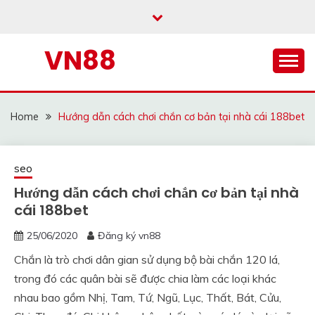
Skip
to
content
VN88
Home
Hướng dẫn cách chơi chắn cơ bản tại nhà cái 188bet
seo
Hướng dẫn cách chơi chắn cơ bản tại nhà
cái 188bet
25/06/2020
Đăng ký vn88
Chắn là trò chơi dân gian sử dụng bộ bài chắn 120 lá,
trong đó các quân bài sẽ được chia làm các loại khác
nhau bao gồm Nhị, Tam, Tứ, Ngũ, Lục, Thất, Bát, Cửu,