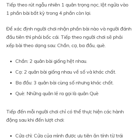
Tiếp theo rút ngẫu nhiên 1 quân trọng nọc, lật ngửa vào
1 phần bài bất kỳ trong 4 phần còn lại.
Để xác định người chơi nhận phần bài nào và người đánh
đầu tiên thì phải bốc cái. Tiếp theo người chơi sẽ phải
xếp bài theo dạng sau: Chắn, cạ, ba đầu, què.
Chắn: 2 quân bài giống hệt nhau.
Cạ: 2 quân bài giống nhau về số và khác chất.
Ba đầu: 3 quân bài cùng số nhưng khác chất.
Què: Những quân lẻ ra gọi là quân Què
Tiếp đến mỗi người chơi chỉ có thể thực hiện các hành
động sau khi đến lượt chơi:
Cửa chì: Cửa của mình được ưu tiên ăn tính từ trái