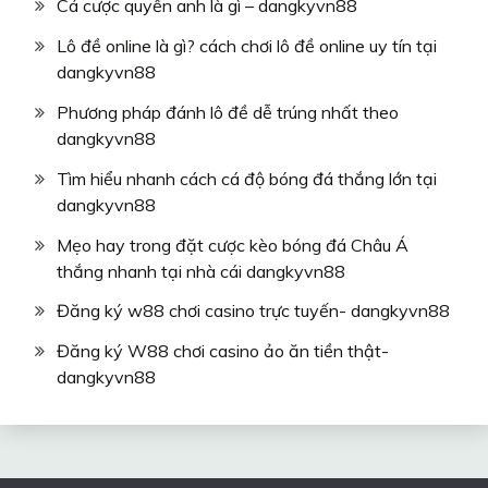
Cá cược quyền anh là gì – dangkyvn88
Lô đề online là gì? cách chơi lô đề online uy tín tại
dangkyvn88
Phương pháp đánh lô đề dễ trúng nhất theo
dangkyvn88
Tìm hiểu nhanh cách cá độ bóng đá thắng lớn tại
dangkyvn88
Mẹo hay trong đặt cược kèo bóng đá Châu Á
thắng nhanh tại nhà cái dangkyvn88
Đăng ký w88 chơi casino trực tuyến- dangkyvn88
Đăng ký W88 chơi casino ảo ăn tiền thật-
dangkyvn88