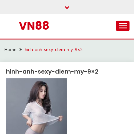
Skip
to
content
VN88
Home
hinh-anh-sexy-diem-my-9×2
hinh-anh-sexy-diem-my-9×2