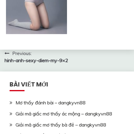
Điều
Previous:
hinh-anh-sexy-diem-my-9×2
hướng
bài
BÀI VIẾT MỚI
viết
Mơ thấy đánh bài – dangkyvn88
Giải mã giấc mơ thấy ác mộng – dangkyvn88
Giải mã giấc mơ thấy bà đẻ – dangkyvn88