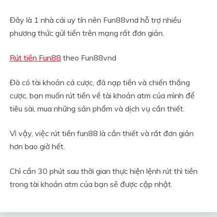
Đây là 1 nhà cái uy tín nên Fun88vnd hỗ trợ nhiều
phương thức gửi tiền trên mạng rất đơn giản.
Rút tiền Fun88
theo Fun88vnd
Đã có tài khoản cá cược, đã nạp tiền và chiến thắng
cược, bạn muốn rút tiền về tài khoản atm của mình để
tiêu sài, mua những sản phẩm và dịch vụ cần thiết.
Vì vậy, việc rút tiền fun88 là cần thiết và rất đơn giản
hơn bao giờ hết.
Chì cẩn 30 phút sau thời gian thực hiện lệnh rút thì tiền
trong tài khoản atm của bạn sẽ được cập nhật.