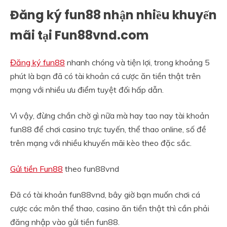
Đăng ký fun88 nhận nhiều khuyến
mãi tại Fun88vnd.com
Đăng ký fun88
nhanh chóng và tiện lợi, trong khoảng 5
phút là bạn đã có tài khoản cá cược ăn tiền thật trên
mạng với nhiều ưu điểm tuyệt đối hấp dẫn.
Vì vậy, đừng chần chờ gì nữa mà hay tao nay tài khoản
fun88 để chơi casino trực tuyến, thể thao online, số đề
trên mạng với nhiều khuyến mãi kèo theo đặc sắc.
Gửi tiền Fun88
theo fun88vnd
Đã có tài khoản fun88vnd, bây giờ bạn muốn chơi cá
cược các môn thể thao, casino ăn tiền thật thì cần phải
đăng nhập vào gửi tiền fun88.