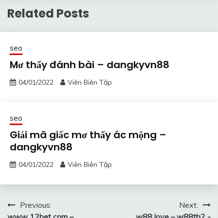
Related Posts
seo
Mơ thấy đánh bài – dangkyvn88
04/01/2022
Viên Biên Tập
seo
Giải mã giấc mơ thấy ác mộng –
dangkyvn88
04/01/2022
Viên Biên Tập
Điều
Previous:
Next:
www 12bet com –
w88 love – w88th2 -