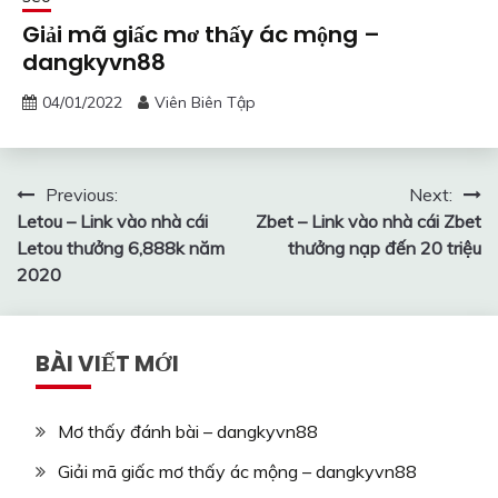
Giải mã giấc mơ thấy ác mộng –
dangkyvn88
04/01/2022
Viên Biên Tập
Điều
Previous:
Next:
Letou – Link vào nhà cái
Zbet – Link vào nhà cái Zbet
hướng
Letou thưởng 6,888k năm
thưởng nạp đến 20 triệu
bài
2020
viết
BÀI VIẾT MỚI
Mơ thấy đánh bài – dangkyvn88
Giải mã giấc mơ thấy ác mộng – dangkyvn88