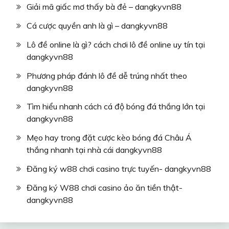
Giải mã giấc mơ thấy bà đẻ – dangkyvn88
Cá cược quyền anh là gì – dangkyvn88
Lô đề online là gì? cách chơi lô đề online uy tín tại
dangkyvn88
Phương pháp đánh lô đề dễ trúng nhất theo
dangkyvn88
Tìm hiểu nhanh cách cá độ bóng đá thắng lớn tại
dangkyvn88
Mẹo hay trong đặt cược kèo bóng đá Châu Á
thắng nhanh tại nhà cái dangkyvn88
Đăng ký w88 chơi casino trực tuyến- dangkyvn88
Đăng ký W88 chơi casino ảo ăn tiền thật-
dangkyvn88