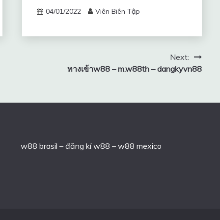
04/01/2022
Viên Biên Tập
Next:
ทางเข้าw88 – m.w88th – dangkyvn88
w88
brasil –
đăng kí w88
–
w88
mexico