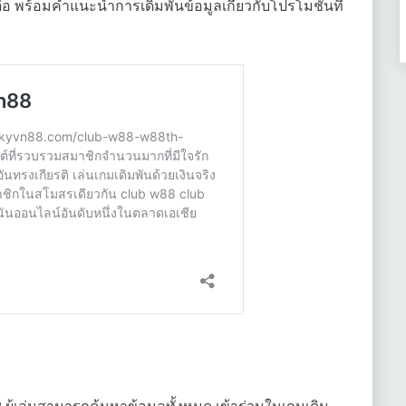
ต่อ พร้อมคำแนะนำการเดิมพันข้อมูลเกี่ยวกับโปรโมชั่นที่
ผู้เล่นสามารถค้นหาข้อมูลทั้งหมด เข้าร่วมในเกมเดิม