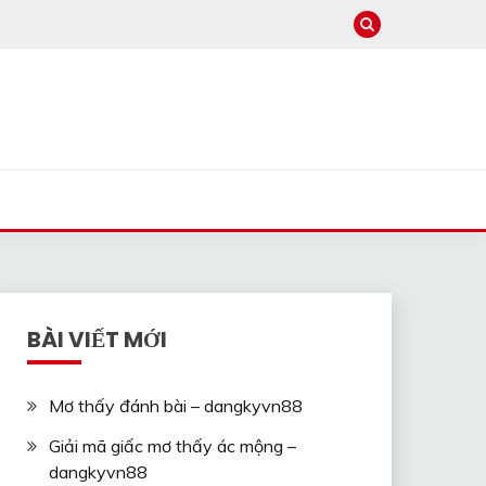
BÀI VIẾT MỚI
Mơ thấy đánh bài – dangkyvn88
Giải mã giấc mơ thấy ác mộng –
dangkyvn88