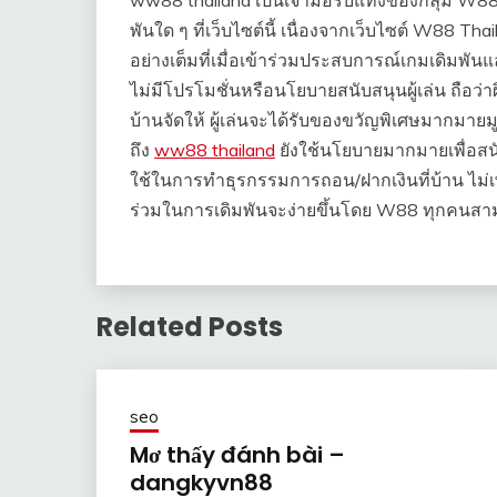
พันใด ๆ ที่เว็บไซต์นี้ เนื่องจากเว็บไซต์ W88 
อย่างเต็มที่เมื่อเข้าร่วมประสบการณ์เกมเดิมพั
ไม่มีโปรโมชั่นหรือนโยบายสนับสนุนผู้เล่น ถือว่
บ้านจัดให้ ผู้เล่นจะได้รับของขวัญพิเศษมากมายม
ถึง
ww88 thailand
ยังใช้นโยบายมากมายเพื่อสนั
ใช้ในการทำธุรกรรมการถอน/ฝากเงินที่บ้าน ไม่เ
ร่วมในการเดิมพันจะง่ายขึ้นโดย W88 ทุกคนสามาร
Related Posts
seo
Mơ thấy đánh bài –
dangkyvn88