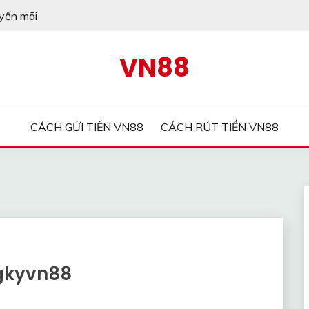
yến mãi
VN88
CÁCH GỬI TIỀN VN88
CÁCH RÚT TIỀN VN88
gkyvn88