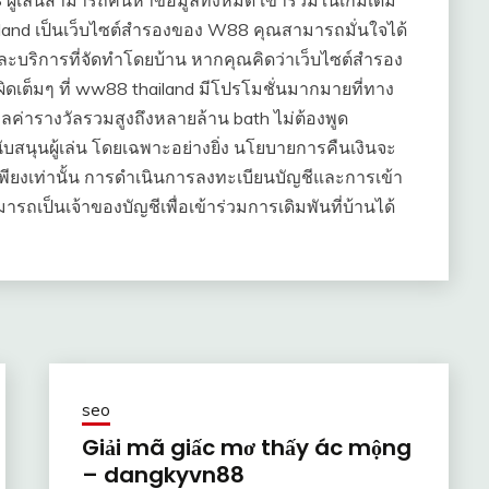
Thailand เป็นเว็บไซต์สำรองของ W88 คุณสามารถมั่นใจได้
นและบริการที่จัดทำโดยบ้าน หากคุณคิดว่าเว็บไซต์สำรอง
าผิดเต็มๆ ที่ ww88 thailand มีโปรโมชั่นมากมายที่ทาง
ูลค่ารางวัลรวมสูงถึงหลายล้าน bath ไม่ต้องพูด
บสนุนผู้เล่น โดยเฉพาะอย่างยิ่ง นโยบายการคืนเงินจะ
พียงเท่านั้น การดำเนินการลงทะเบียนบัญชีและการเข้า
ถเป็นเจ้าของบัญชีเพื่อเข้าร่วมการเดิมพันที่บ้านได้
seo
Giải mã giấc mơ thấy ác mộng
– dangkyvn88