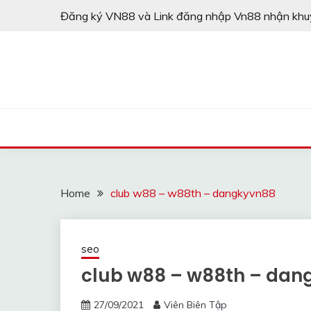
Skip
Đăng ký VN88 và Link đăng nhập Vn88 nhận khu
to
content
Home
club w88 – w88th – dangkyvn88
seo
club w88 – w88th – dan
27/09/2021
Viên Biên Tập