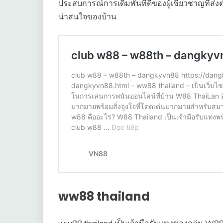
ประสบการณ์การเดิมพันที่ดีของผู้เชี่ยวชาญที่ส่ง
น่าสนใจของบ้าน
ww88 thailand
ww88 thailand เป็นเจ้ามือรับแทงของกลุ่ม W88 