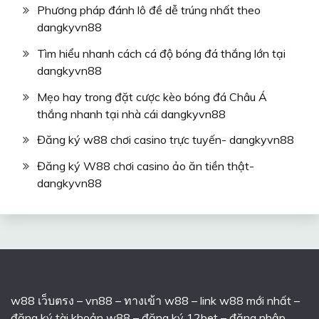
Phương pháp đánh lô đề dễ trúng nhất theo
dangkyvn88
Tìm hiểu nhanh cách cá độ bóng đá thắng lớn tại
dangkyvn88
Mẹo hay trong đặt cược kèo bóng đá Châu Á
thắng nhanh tại nhà cái dangkyvn88
Đăng ký w88 chơi casino trực tuyến- dangkyvn88
Đăng ký W88 chơi casino ảo ăn tiền thật-
dangkyvn88
w88 เว็บตรง
–
vn88
–
ทางเข้า w88
–
link w88 mới nhất
–
đăng ký tài khoản w88
–
đăng ký 12bet
–
đăng nhập