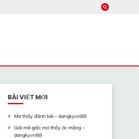
BÀI VIẾT MỚI
Mơ thấy đánh bài – dangkyvn88
Giải mã giấc mơ thấy ác mộng –
dangkyvn88