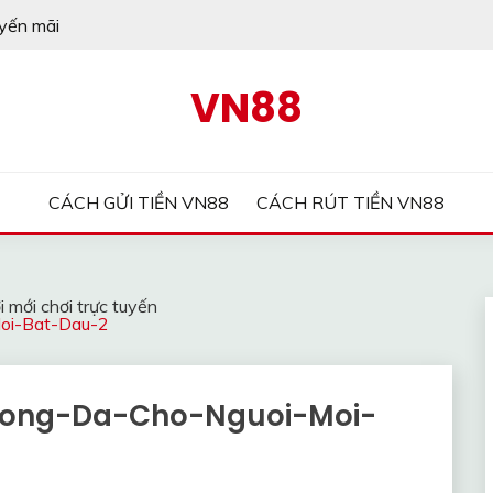
yến mãi
VN88
CÁCH GỬI TIỀN VN88
CÁCH RÚT TIỀN VN88
 mới chơi trực tuyến
oi-Bat-Dau-2
ong-Da-Cho-Nguoi-Moi-