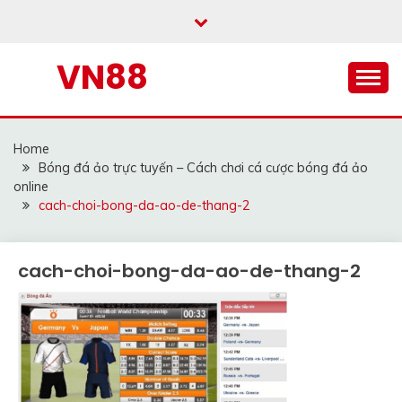
Skip
to
content
VN88
Home
Bóng đá ảo trực tuyến – Cách chơi cá cược bóng đá ảo
online
cach-choi-bong-da-ao-de-thang-2
cach-choi-bong-da-ao-de-thang-2