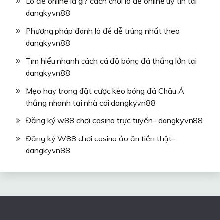
Lô đề online là gì? cách chơi lô đề online uy tín tại
dangkyvn88
Phương pháp đánh lô đề dễ trúng nhất theo
dangkyvn88
Tìm hiểu nhanh cách cá độ bóng đá thắng lớn tại
dangkyvn88
Mẹo hay trong đặt cược kèo bóng đá Châu Á
thắng nhanh tại nhà cái dangkyvn88
Đăng ký w88 chơi casino trực tuyến- dangkyvn88
Đăng ký W88 chơi casino ảo ăn tiền thật-
dangkyvn88