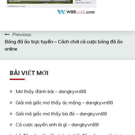
Điều
Previous:
Bóng đá ảo trực tuyến – Cách chơi cá cược bóng đá ảo
hướng
online
bài
viết
BÀI VIẾT MỚI
Mơ thấy đánh bài – dangkyvn88
Giải mã giấc mơ thấy ác mộng – dangkyvn88
Giải mã giấc mơ thấy bà đẻ – dangkyvn88
Cá cược quyền anh là gì – dangkyvn88