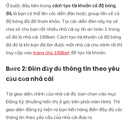
Ở bước đầu tiên trong
cách tạo tài khoản cá độ bóng
đá
,
là bạn có thể lên các diễn đàn hoặc group lớn về cá
độ bóng đá để tham khảo. Tại các diễn đàn này họ sẽ
chia sẽ cho bạn rất nhiều nhà cái uy tín an toàn 1 trong
số đó là nhà cái 188bet. Cách tạo tài khoản cá độ bóng
đá đó là khi bạn đã tìm được một nhà cái cho mình rồi thì
truy cập vào
trang chủ 188bet
để tạo tài khoản.
Bước 2: Điền đầy đủ thông tin theo yêu
cầu của nhà cái
Tại giao diện chính của nhà cái đó, bạn chọn vào mục
Đăng Ký (thường hiển thị ở góc bên phải màn hình). Thì
giao diện đăng ký hiện ra bạn tiến hàng điền đầy đủ các
thông tin theo yêu cầu của nhà cái đưa ra.