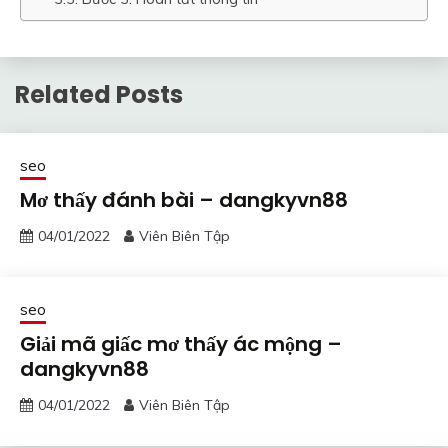
Related Posts
seo
Mơ thấy đánh bài – dangkyvn88
04/01/2022
Viên Biên Tập
seo
Giải mã giấc mơ thấy ác mộng –
dangkyvn88
04/01/2022
Viên Biên Tập