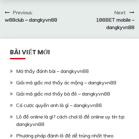
Điều
Previous:
Next:
w88club – dangkyvn88
188BET mobile –
hướng
dangkyvn88
bài
viết
BÀI VIẾT MỚI
Mơ thấy đánh bài – dangkyvn88
Giải mã giấc mơ thấy ác mộng – dangkyvn88
Giải mã giấc mơ thấy bà đẻ – dangkyvn88
Cá cược quyền anh là gì – dangkyvn88
Lô đề online là gì? cách chơi lô đề online uy tín tại
dangkyvn88
Phương pháp đánh lô đề dễ trúng nhất theo