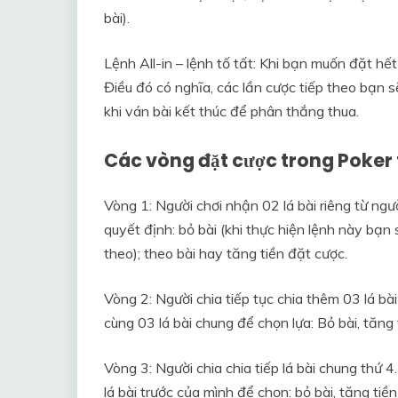
bài).
Lệnh All-in – lệnh tố tất: Khi bạn muốn đặt hết 
Điều đó có nghĩa, các lần cược tiếp theo bạn 
khi ván bài kết thúc để phân thắng thua.
Các vòng đặt cược trong Poker 
Vòng 1: Người chơi nhận 02 lá bài riêng từ ngư
quyết định: bỏ bài (khi thực hiện lệnh này bạn
theo); theo bài hay tăng tiền đặt cược.
Vòng 2: Người chia tiếp tục chia thêm 03 lá bài
cùng 03 lá bài chung để chọn lựa: Bỏ bài, tăng
Vòng 3: Người chia chia tiếp lá bài chung thứ 4
lá bài trước của mình để chọn: bỏ bài, tăng tiề