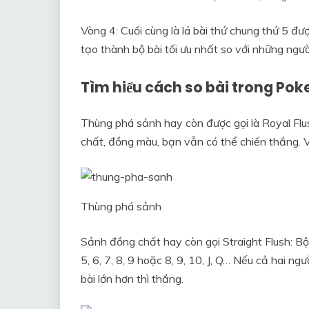
Vòng 4: Cuối cùng là lá bài thứ chung thứ 5 đư
tạo thành bộ bài tối ưu nhất so với những ngườ
Tìm hiểu cách so bài trong Poke
Thùng phá sảnh hay còn được gọi là Royal Flus
chất, đồng màu, bạn vẫn có thể chiến thắng. Ví d
Thùng phá sảnh
Sảnh đồng chất hay còn gọi Straight Flush: Bộ 
5, 6, 7, 8, 9 hoặc 8, 9, 10, J, Q… Nếu cả hai n
bài lớn hơn thì thắng.