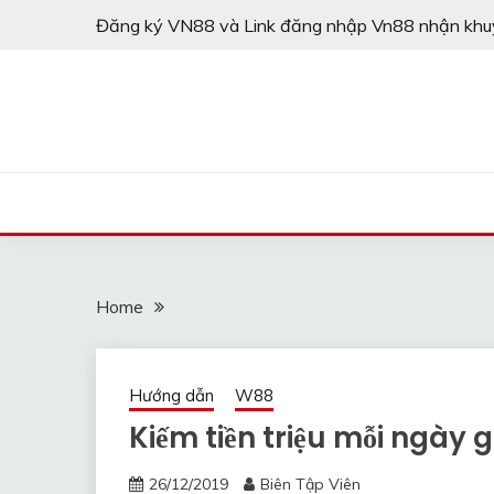
Skip
Đăng ký VN88 và Link đăng nhập Vn88 nhận khu
to
content
Home
Hướng dẫn
W88
Kiếm tiền triệu mỗi ngà
26/12/2019
Biên Tập Viên