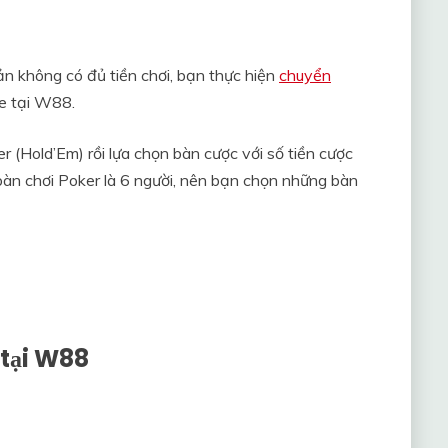
n không có đủ tiền chơi, bạn thực hiện
chuyển
ne tại W88.
 (Hold’Em) rồi lựa chọn bàn cược với số tiền cược
 bàn chơi Poker là 6 người, nên bạn chọn những bàn
tại W88