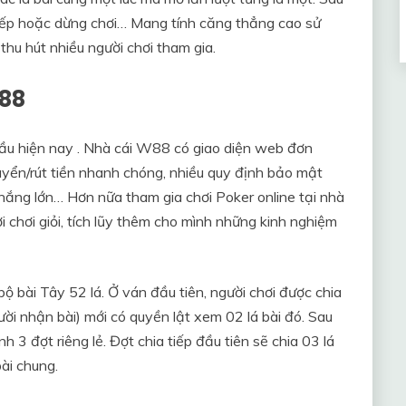
 tiếp hoặc dừng chơi… Mang tính căng thẳng cao sử
 thu hút nhiều người chơi tham gia.
W88
đầu hiện nay . Nhà cái W88 có giao diện web đơn
huyển/rút tiền nhanh chóng, nhiều quy định bảo mật
hắng lớn… Hơn nữa tham gia chơi Poker online tại nhà
i chơi giỏi, tích lũy thêm cho mình những kinh nghiệm
 bài Tây 52 lá. Ở ván đầu tiên, người chơi được chia
gười nhận bài) mới có quyền lật xem 02 lá bài đó. Sau
nh 3 đợt riêng lẻ. Đợt chia tiếp đầu tiên sẽ chia 03 lá
bài chung.