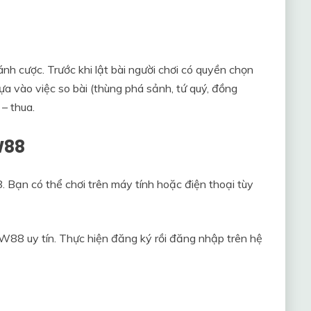
ánh cược. Trước khi lật bài người chơi có quyền chọn
Dựa vào việc so bài (thùng phá sảnh, tứ quý, đồng
 – thua.
W88
Bạn có thể chơi trên máy tính hoặc điện thoại tùy
 W88 uy tín. Thực hiện đăng ký rồi đăng nhập trên hệ