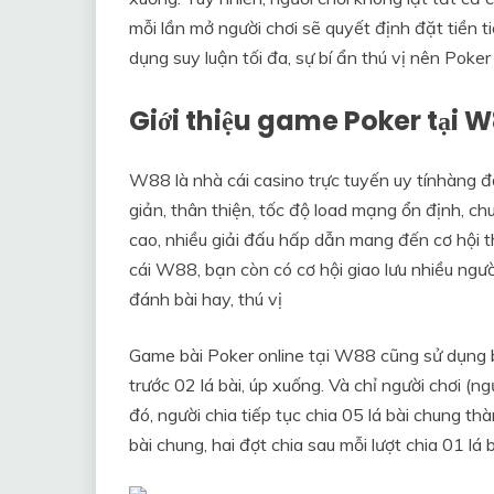
mỗi lần mở người chơi sẽ quyết định đặt tiền
dụng suy luận tối đa, sự bí ẩn thú vị nên Poker
Giới thiệu game Poker tại 
W88 là nhà cái casino trực tuyến uy tínhàng 
giản, thân thiện, tốc độ load mạng ổn định, c
cao, nhiều giải đấu hấp dẫn mang đến cơ hội t
cái W88, bạn còn có cơ hội giao lưu nhiều ngườ
đánh bài hay, thú vị
Game bài Poker online tại W88 cũng sử dụng bộ
trước 02 lá bài, úp xuống. Và chỉ người chơi (n
đó, người chia tiếp tục chia 05 lá bài chung thà
bài chung, hai đợt chia sau mỗi lượt chia 01 lá 