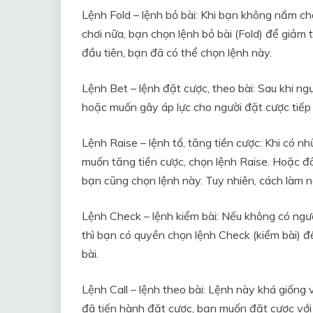
Lệnh Fold – lệnh bỏ bài: Khi bạn không nắm c
chơi nữa, bạn chọn lệnh bỏ bài (Fold) để giảm 
đầu tiên, bạn đã có thể chọn lệnh này.
Lệnh Bet – lệnh đặt cược, theo bài: Sau khi ngư
hoặc muốn gây áp lực cho người đặt cược tiếp 
Lệnh Raise – lệnh tố, tăng tiền cược: Khi có 
muốn tăng tiền cược, chọn lệnh Raise. Hoặc đôi
bạn cũng chọn lệnh này. Tuy nhiên, cách làm n
Lệnh Check – lệnh kiểm bài: Nếu không có ngườ
thì bạn có quyền chọn lệnh Check (kiểm bài) đ
bài.
Lệnh Call – lệnh theo bài: Lệnh này khá giống v
đã tiến hành đặt cược, bạn muốn đặt cược với 