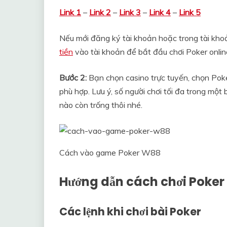
Link 1
–
Link 2
–
Link 3
–
Link 4
–
Link 5
Nếu mới đăng ký tài khoản hoặc trong tài khoả
tiền
vào tài khoản để bắt đầu chơi Poker onli
Bước 2:
Bạn chọn casino trực tuyến, chọn Poker
phù hợp. Lưu ý, số người chơi tối đa trong một
nào còn trống thôi nhé.
Cách vào game Poker W88
Hướng dẫn cách chơi Poker 
Các lệnh khi chơi bài Poker