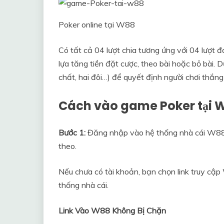
Poker online tại W88
Có tất cả 04 lượt chia tương ứng với 04 lượt đ
lựa tăng tiền đặt cược, theo bài hoặc bỏ bài. 
chất, hai đôi…) để quyết định người chơi thắng
Cách vào game Poker tại 
Bước 1:
Đăng nhập vào hệ thống nhà cái W88. 
theo.
Nếu chưa có tài khoản, bạn chọn link truy cập
thống nhà cái.
Link Vào W88 Không Bị Chặn