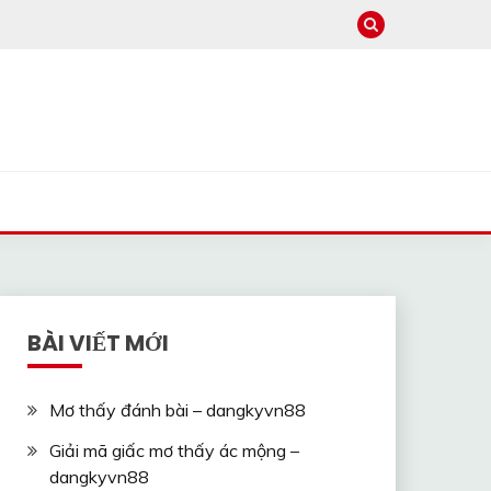
BÀI VIẾT MỚI
Mơ thấy đánh bài – dangkyvn88
Giải mã giấc mơ thấy ác mộng –
dangkyvn88